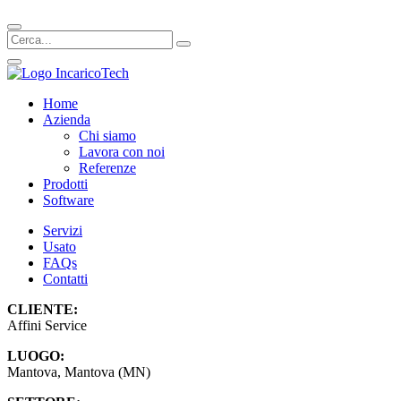
Home
Azienda
Chi siamo
Lavora con noi
Referenze
Prodotti
Software
Servizi
Usato
FAQs
Contatti
CLIENTE:
Affini Service
LUOGO:
Mantova, Mantova (MN)