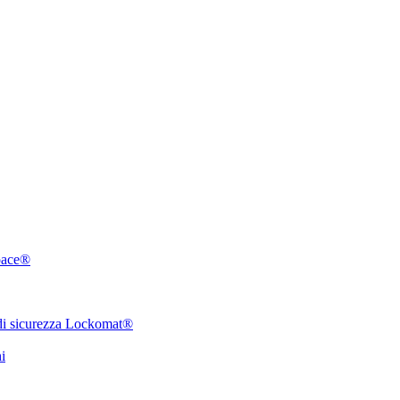
pace®
 di sicurezza Lockomat®
i