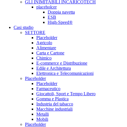
GLI INIMITABILI INCARICOTECH
placeholcer
Doppia navetta
ESB
High-Speed®
Casi studio
SETTORE
Placeholder
Agricolo
Alimentare
Carta e Cartone
Chimico
E-commerce e Distribuzione
Edile e Architettura
Elettronica e Telecomunicazioni
Placeholder
Placeholder
Farmaceutico
Giocattoli, Sport e Tempo Libero
Gomma e Plastica
Industria del tabacco
Macchine industriali
Metalli
Mobili
Placeholder