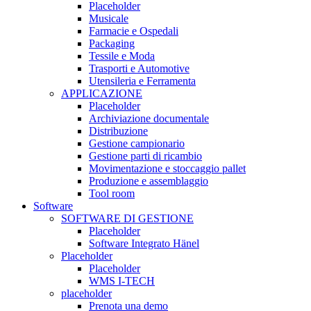
Placeholder
Musicale
Farmacie e Ospedali
Packaging
Tessile e Moda
Trasporti e Automotive
Utensileria e Ferramenta
APPLICAZIONE
Placeholder
Archiviazione documentale
Distribuzione
Gestione campionario
Gestione parti di ricambio
Movimentazione e stoccaggio pallet
Produzione e assemblaggio
Tool room
Software
SOFTWARE DI GESTIONE
Placeholder
Software Integrato Hänel
Placeholder
Placeholder
WMS I-TECH
placeholder
Prenota una demo