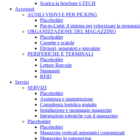
Scarica la brochure I-TECH
Accessori
AUSILI VISIVI E PER PICKING
Placeholder
Put-to-Light: il sistema per velocizzare la preparaz
ORGANIZZAZIONE DEL MAGAZZINO
Placeholder
Cassette e scatole
Divisori, separatori e grecature
PERIFERICHE E TERMINALI
Placeholder
Lettore Barcode
Stampanti
RFID
Servizi
SERVIZI
Placeholder
Assistenza e manutenzione
Consulenza logistica gratuita
Installazione e montaggio magazzini
Integrazioni robotiche con il magazzino
Placeholder
Placeholder
Magazzini verticali automatici customizzati
Magazzino in outsourcing