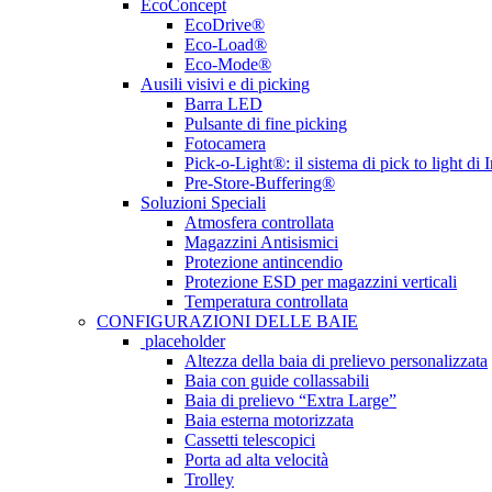
EcoConcept
EcoDrive®
Eco-Load®
Eco-Mode®
Ausili visivi e di picking
Barra LED
Pulsante di fine picking
Fotocamera
Pick-o-Light®: il sistema di pick to light di 
Pre-Store-Buffering®
Soluzioni Speciali
Atmosfera controllata
Magazzini Antisismici
Protezione antincendio
Protezione ESD per magazzini verticali
Temperatura controllata
CONFIGURAZIONI DELLE BAIE
placeholder
Altezza della baia di prelievo personalizzata
Baia con guide collassabili
Baia di prelievo “Extra Large”
Baia esterna motorizzata
Cassetti telescopici
Porta ad alta velocità
Trolley