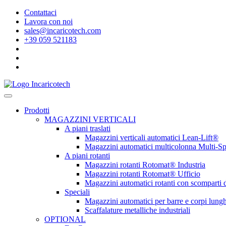
Contattaci
Lavora con noi
sales@incaricotech.com
+39 059 521183
Prodotti
MAGAZZINI VERTICALI
A piani traslati
Magazzini verticali automatici Lean-Lift®
Magazzini automatici multicolonna Multi-S
A piani rotanti
Magazzini rotanti Rotomat® Industria
Magazzini rotanti Rotomat® Ufficio
Magazzini automatici rotanti con scomparti
Speciali
Magazzini automatici per barre e corpi lungh
Scaffalature metalliche industriali
OPTIONAL