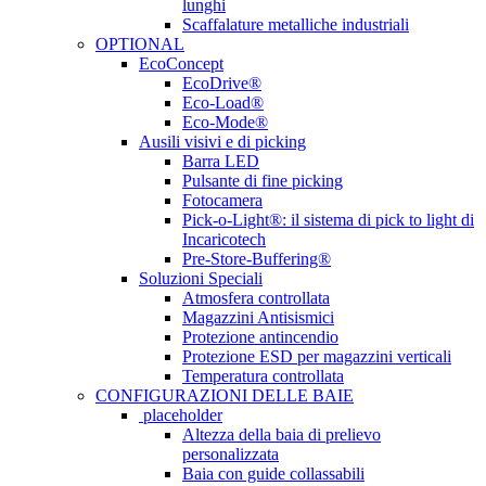
lunghi
Scaffalature metalliche industriali
OPTIONAL
EcoConcept
EcoDrive®
Eco-Load®
Eco-Mode®
Ausili visivi e di picking
Barra LED
Pulsante di fine picking
Fotocamera
Pick-o-Light®: il sistema di pick to light di
Incaricotech
Pre-Store-Buffering®
Soluzioni Speciali
Atmosfera controllata
Magazzini Antisismici
Protezione antincendio
Protezione ESD per magazzini verticali
Temperatura controllata
CONFIGURAZIONI DELLE BAIE
placeholder
Altezza della baia di prelievo
personalizzata
Baia con guide collassabili