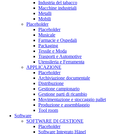
Industria del tabacco
Macchine industriali
Metalli
Mobili
Placeholder
Placeholder
Musicale
Farmacie e Ospedali
Packaging
Tessile e Moda
Trasporti e Automotive
Utensileria e Ferramenta
APPLICAZIONE
Placeholder
Archiviazione documentale
Distribuzione
Gestione campionario
Gestione parti di ricambio
Movimentazione e stoccaggio pallet
Produzione e assemblaggio
Tool room
Software
SOFTWARE DI GESTIONE
Placeholder
Software Integrato Hänel