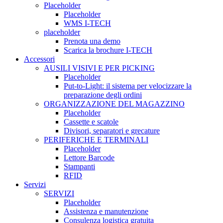
Placeholder
Placeholder
WMS I-TECH
placeholder
Prenota una demo
Scarica la brochure I-TECH
Accessori
AUSILI VISIVI E PER PICKING
Placeholder
Put-to-Light: il sistema per velocizzare la
preparazione degli ordini
ORGANIZZAZIONE DEL MAGAZZINO
Placeholder
Cassette e scatole
Divisori, separatori e grecature
PERIFERICHE E TERMINALI
Placeholder
Lettore Barcode
Stampanti
RFID
Servizi
SERVIZI
Placeholder
Assistenza e manutenzione
Consulenza logistica gratuita