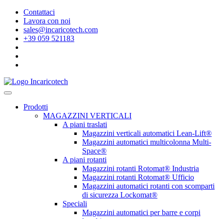
Contattaci
Lavora con noi
sales@incaricotech.com
+39 059 521183
Prodotti
MAGAZZINI VERTICALI
A piani traslati
Magazzini verticali automatici Lean-Lift®
Magazzini automatici multicolonna Multi-
Space®
A piani rotanti
Magazzini rotanti Rotomat® Industria
Magazzini rotanti Rotomat® Ufficio
Magazzini automatici rotanti con scomparti
di sicurezza Lockomat®
Speciali
Magazzini automatici per barre e corpi