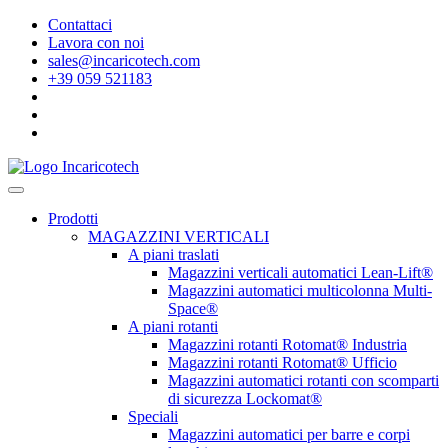
Contattaci
Lavora con noi
sales@incaricotech.com
+39 059 521183
Prodotti
MAGAZZINI VERTICALI
A piani traslati
Magazzini verticali automatici Lean-Lift®
Magazzini automatici multicolonna Multi-
Space®
A piani rotanti
Magazzini rotanti Rotomat® Industria
Magazzini rotanti Rotomat® Ufficio
Magazzini automatici rotanti con scomparti
di sicurezza Lockomat®
Speciali
Magazzini automatici per barre e corpi