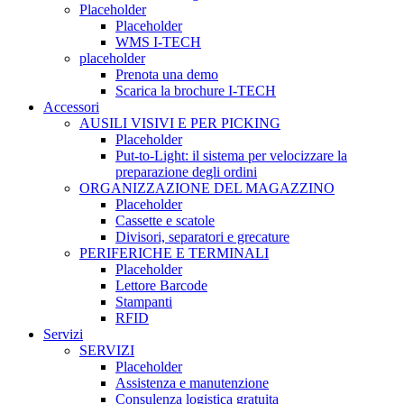
Placeholder
Placeholder
WMS I-TECH
placeholder
Prenota una demo
Scarica la brochure I-TECH
Accessori
AUSILI VISIVI E PER PICKING
Placeholder
Put-to-Light: il sistema per velocizzare la
preparazione degli ordini
ORGANIZZAZIONE DEL MAGAZZINO
Placeholder
Cassette e scatole
Divisori, separatori e grecature
PERIFERICHE E TERMINALI
Placeholder
Lettore Barcode
Stampanti
RFID
Servizi
SERVIZI
Placeholder
Assistenza e manutenzione
Consulenza logistica gratuita