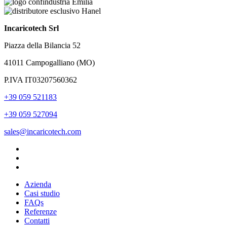
Incaricotech Srl
Piazza della Bilancia 52
41011 Campogalliano (MO)
P.IVA IT03207560362
+39 059 521183
+39 059 527094
sales@incaricotech.com
Azienda
Casi studio
FAQs
Referenze
Contatti