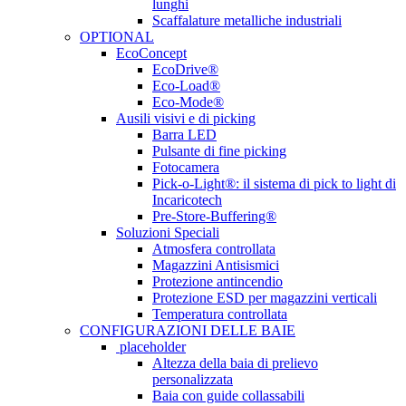
lunghi
Scaffalature metalliche industriali
OPTIONAL
EcoConcept
EcoDrive®
Eco-Load®
Eco-Mode®
Ausili visivi e di picking
Barra LED
Pulsante di fine picking
Fotocamera
Pick-o-Light®: il sistema di pick to light di
Incaricotech
Pre-Store-Buffering®
Soluzioni Speciali
Atmosfera controllata
Magazzini Antisismici
Protezione antincendio
Protezione ESD per magazzini verticali
Temperatura controllata
CONFIGURAZIONI DELLE BAIE
placeholder
Altezza della baia di prelievo
personalizzata
Baia con guide collassabili