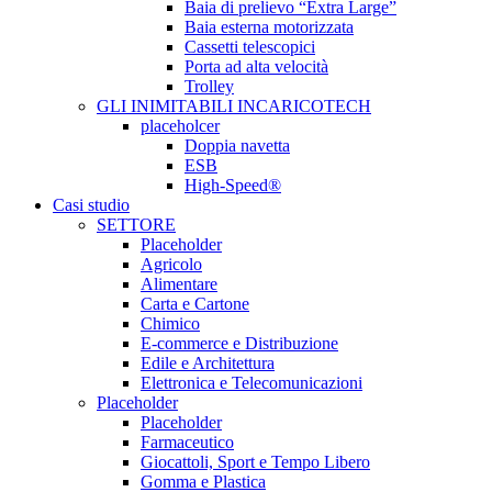
Baia di prelievo “Extra Large”
Baia esterna motorizzata
Cassetti telescopici
Porta ad alta velocità
Trolley
GLI INIMITABILI INCARICOTECH
placeholcer
Doppia navetta
ESB
High-Speed®
Casi studio
SETTORE
Placeholder
Agricolo
Alimentare
Carta e Cartone
Chimico
E-commerce e Distribuzione
Edile e Architettura
Elettronica e Telecomunicazioni
Placeholder
Placeholder
Farmaceutico
Giocattoli, Sport e Tempo Libero
Gomma e Plastica