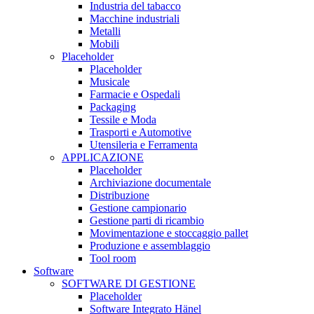
Industria del tabacco
Macchine industriali
Metalli
Mobili
Placeholder
Placeholder
Musicale
Farmacie e Ospedali
Packaging
Tessile e Moda
Trasporti e Automotive
Utensileria e Ferramenta
APPLICAZIONE
Placeholder
Archiviazione documentale
Distribuzione
Gestione campionario
Gestione parti di ricambio
Movimentazione e stoccaggio pallet
Produzione e assemblaggio
Tool room
Software
SOFTWARE DI GESTIONE
Placeholder
Software Integrato Hänel