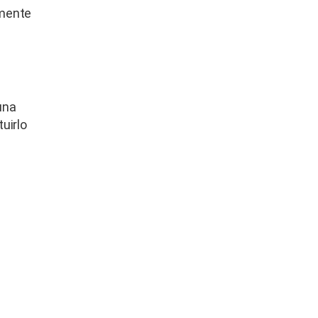
amente
una
tuirlo