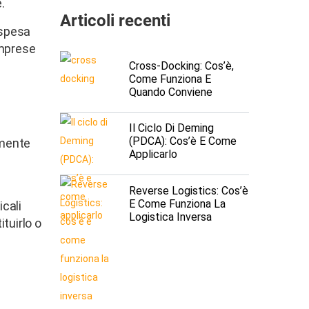
.
Articoli recenti
 spesa
imprese
Cross-Docking: Cos’è,
Come Funziona E
Quando Conviene
ù
Il Ciclo Di Deming
(PDCA): Cos’è E Come
amente
Applicarlo
Reverse Logistics: Cos’è
E Come Funziona La
icali
Logistica Inversa
ituirlo o