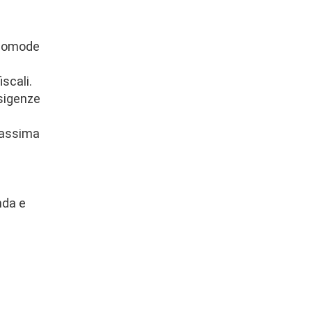
e comode
iscali.
esigenze
 massima
nda e
ù