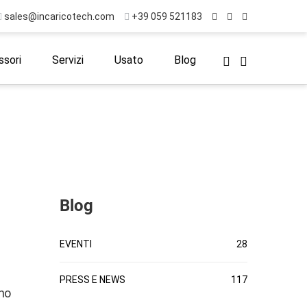
sales@incaricotech.com
+39 059 521183
sori
Servizi
Usato
Blog
Blog
EVENTI
28
PRESS E NEWS
117
no