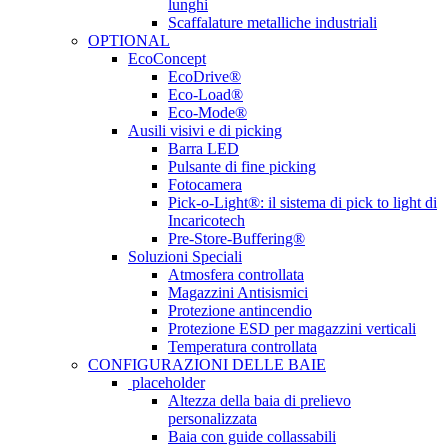
lunghi
Scaffalature metalliche industriali
OPTIONAL
EcoConcept
EcoDrive®
Eco-Load®
Eco-Mode®
Ausili visivi e di picking
Barra LED
Pulsante di fine picking
Fotocamera
Pick-o-Light®: il sistema di pick to light di
Incaricotech
Pre-Store-Buffering®
Soluzioni Speciali
Atmosfera controllata
Magazzini Antisismici
Protezione antincendio
Protezione ESD per magazzini verticali
Temperatura controllata
CONFIGURAZIONI DELLE BAIE
placeholder
Altezza della baia di prelievo
personalizzata
Baia con guide collassabili