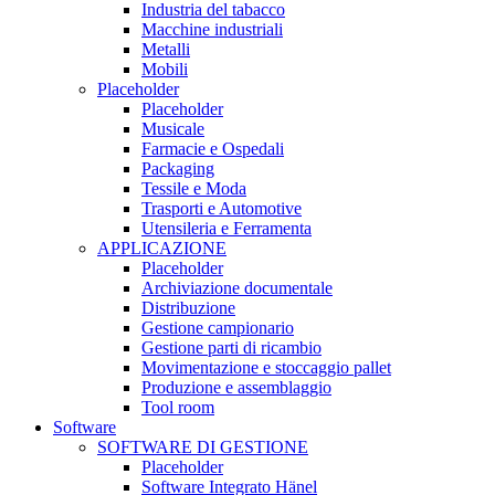
Industria del tabacco
Macchine industriali
Metalli
Mobili
Placeholder
Placeholder
Musicale
Farmacie e Ospedali
Packaging
Tessile e Moda
Trasporti e Automotive
Utensileria e Ferramenta
APPLICAZIONE
Placeholder
Archiviazione documentale
Distribuzione
Gestione campionario
Gestione parti di ricambio
Movimentazione e stoccaggio pallet
Produzione e assemblaggio
Tool room
Software
SOFTWARE DI GESTIONE
Placeholder
Software Integrato Hänel