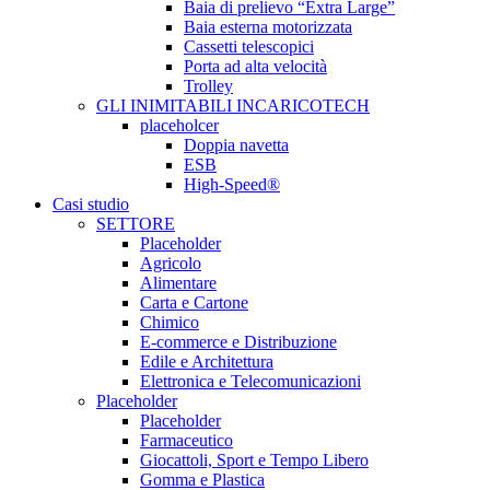
Baia di prelievo “Extra Large”
Baia esterna motorizzata
Cassetti telescopici
Porta ad alta velocità
Trolley
GLI INIMITABILI INCARICOTECH
placeholcer
Doppia navetta
ESB
High-Speed®
Casi studio
SETTORE
Placeholder
Agricolo
Alimentare
Carta e Cartone
Chimico
E-commerce e Distribuzione
Edile e Architettura
Elettronica e Telecomunicazioni
Placeholder
Placeholder
Farmaceutico
Giocattoli, Sport e Tempo Libero
Gomma e Plastica