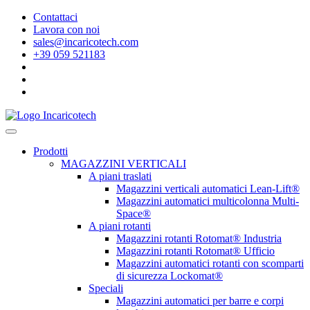
Contattaci
Lavora con noi
sales@incaricotech.com
+39 059 521183
Prodotti
MAGAZZINI VERTICALI
A piani traslati
Magazzini verticali automatici Lean-Lift®
Magazzini automatici multicolonna Multi-
Space®
A piani rotanti
Magazzini rotanti Rotomat® Industria
Magazzini rotanti Rotomat® Ufficio
Magazzini automatici rotanti con scomparti
di sicurezza Lockomat®
Speciali
Magazzini automatici per barre e corpi