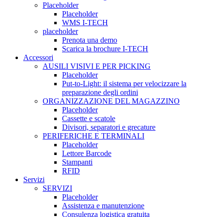
Placeholder
Placeholder
WMS I-TECH
placeholder
Prenota una demo
Scarica la brochure I-TECH
Accessori
AUSILI VISIVI E PER PICKING
Placeholder
Put-to-Light: il sistema per velocizzare la
preparazione degli ordini
ORGANIZZAZIONE DEL MAGAZZINO
Placeholder
Cassette e scatole
Divisori, separatori e grecature
PERIFERICHE E TERMINALI
Placeholder
Lettore Barcode
Stampanti
RFID
Servizi
SERVIZI
Placeholder
Assistenza e manutenzione
Consulenza logistica gratuita