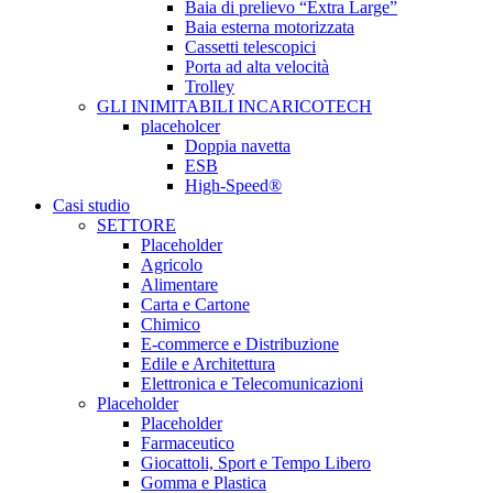
Baia di prelievo “Extra Large”
Baia esterna motorizzata
Cassetti telescopici
Porta ad alta velocità
Trolley
GLI INIMITABILI INCARICOTECH
placeholcer
Doppia navetta
ESB
High-Speed®
Casi studio
SETTORE
Placeholder
Agricolo
Alimentare
Carta e Cartone
Chimico
E-commerce e Distribuzione
Edile e Architettura
Elettronica e Telecomunicazioni
Placeholder
Placeholder
Farmaceutico
Giocattoli, Sport e Tempo Libero
Gomma e Plastica