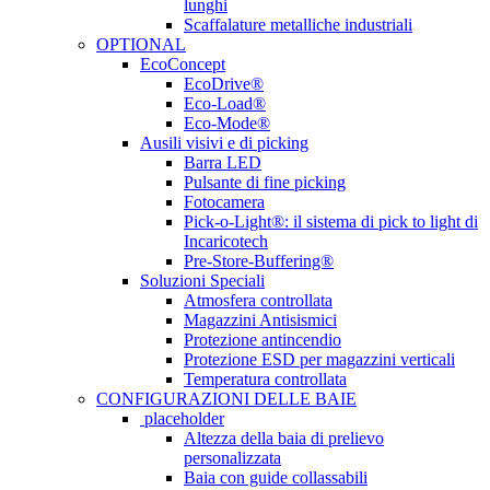
lunghi
Scaffalature metalliche industriali
OPTIONAL
EcoConcept
EcoDrive®
Eco-Load®
Eco-Mode®
Ausili visivi e di picking
Barra LED
Pulsante di fine picking
Fotocamera
Pick-o-Light®: il sistema di pick to light di
Incaricotech
Pre-Store-Buffering®
Soluzioni Speciali
Atmosfera controllata
Magazzini Antisismici
Protezione antincendio
Protezione ESD per magazzini verticali
Temperatura controllata
CONFIGURAZIONI DELLE BAIE
placeholder
Altezza della baia di prelievo
personalizzata
Baia con guide collassabili