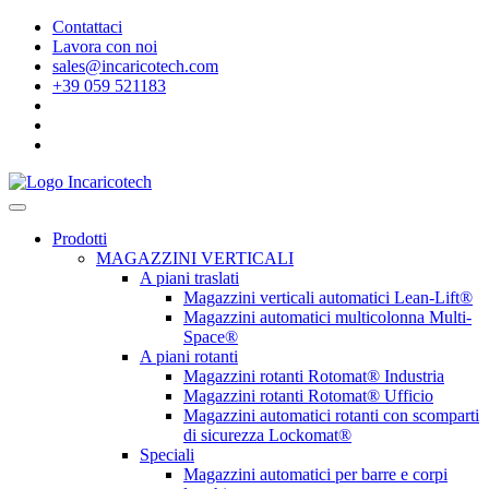
Contattaci
Lavora con noi
sales@incaricotech.com
+39 059 521183
Prodotti
MAGAZZINI VERTICALI
A piani traslati
Magazzini verticali automatici Lean-Lift®
Magazzini automatici multicolonna Multi-
Space®
A piani rotanti
Magazzini rotanti Rotomat® Industria
Magazzini rotanti Rotomat® Ufficio
Magazzini automatici rotanti con scomparti
di sicurezza Lockomat®
Speciali
Magazzini automatici per barre e corpi