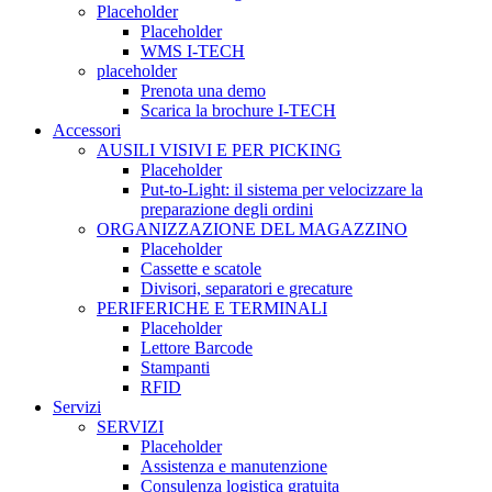
Placeholder
Placeholder
WMS I-TECH
placeholder
Prenota una demo
Scarica la brochure I-TECH
Accessori
AUSILI VISIVI E PER PICKING
Placeholder
Put-to-Light: il sistema per velocizzare la
preparazione degli ordini
ORGANIZZAZIONE DEL MAGAZZINO
Placeholder
Cassette e scatole
Divisori, separatori e grecature
PERIFERICHE E TERMINALI
Placeholder
Lettore Barcode
Stampanti
RFID
Servizi
SERVIZI
Placeholder
Assistenza e manutenzione
Consulenza logistica gratuita