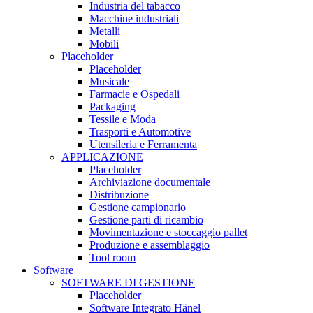
Industria del tabacco
Macchine industriali
Metalli
Mobili
Placeholder
Placeholder
Musicale
Farmacie e Ospedali
Packaging
Tessile e Moda
Trasporti e Automotive
Utensileria e Ferramenta
APPLICAZIONE
Placeholder
Archiviazione documentale
Distribuzione
Gestione campionario
Gestione parti di ricambio
Movimentazione e stoccaggio pallet
Produzione e assemblaggio
Tool room
Software
SOFTWARE DI GESTIONE
Placeholder
Software Integrato Hänel