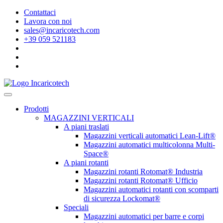
Contattaci
Lavora con noi
sales@incaricotech.com
+39 059 521183
Prodotti
MAGAZZINI VERTICALI
A piani traslati
Magazzini verticali automatici Lean-Lift®
Magazzini automatici multicolonna Multi-
Space®
A piani rotanti
Magazzini rotanti Rotomat® Industria
Magazzini rotanti Rotomat® Ufficio
Magazzini automatici rotanti con scomparti
di sicurezza Lockomat®
Speciali
Magazzini automatici per barre e corpi