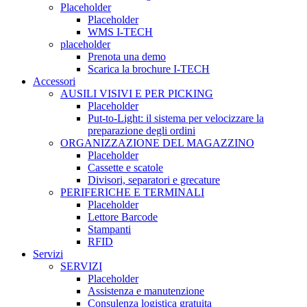
Placeholder
Placeholder
WMS I-TECH
placeholder
Prenota una demo
Scarica la brochure I-TECH
Accessori
AUSILI VISIVI E PER PICKING
Placeholder
Put-to-Light: il sistema per velocizzare la
preparazione degli ordini
ORGANIZZAZIONE DEL MAGAZZINO
Placeholder
Cassette e scatole
Divisori, separatori e grecature
PERIFERICHE E TERMINALI
Placeholder
Lettore Barcode
Stampanti
RFID
Servizi
SERVIZI
Placeholder
Assistenza e manutenzione
Consulenza logistica gratuita