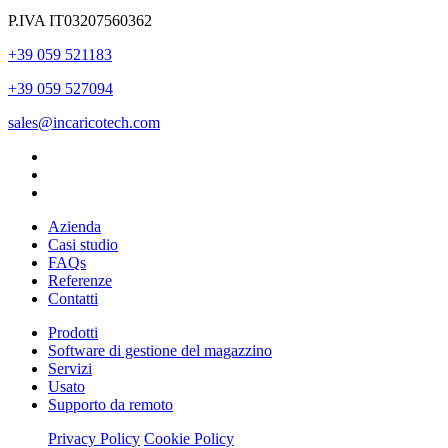
P.IVA IT03207560362
+39 059 521183
+39 059 527094
sales@incaricotech.com
Azienda
Casi studio
FAQs
Referenze
Contatti
Prodotti
Software di gestione del magazzino
Servizi
Usato
Supporto da remoto
Privacy Policy
Cookie Policy