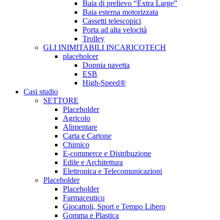
Baia di prelievo “Extra Large”
Baia esterna motorizzata
Cassetti telescopici
Porta ad alta velocità
Trolley
GLI INIMITABILI INCARICOTECH
placeholcer
Doppia navetta
ESB
High-Speed®
Casi studio
SETTORE
Placeholder
Agricolo
Alimentare
Carta e Cartone
Chimico
E-commerce e Distribuzione
Edile e Architettura
Elettronica e Telecomunicazioni
Placeholder
Placeholder
Farmaceutico
Giocattoli, Sport e Tempo Libero
Gomma e Plastica