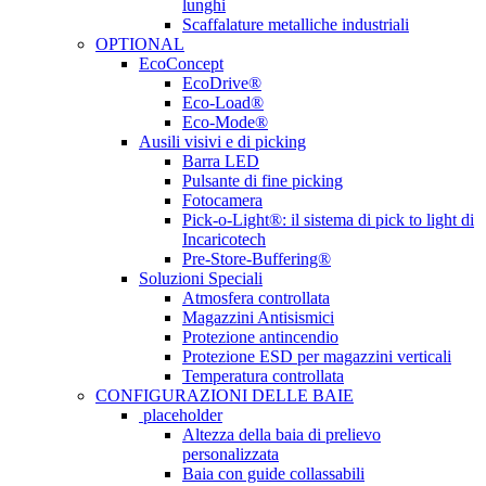
lunghi
Scaffalature metalliche industriali
OPTIONAL
EcoConcept
EcoDrive®
Eco-Load®
Eco-Mode®
Ausili visivi e di picking
Barra LED
Pulsante di fine picking
Fotocamera
Pick-o-Light®: il sistema di pick to light di
Incaricotech
Pre-Store-Buffering®
Soluzioni Speciali
Atmosfera controllata
Magazzini Antisismici
Protezione antincendio
Protezione ESD per magazzini verticali
Temperatura controllata
CONFIGURAZIONI DELLE BAIE
placeholder
Altezza della baia di prelievo
personalizzata
Baia con guide collassabili