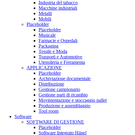
Industria del tabacco
Macchine industriali
Metalli
Mobili
Placeholder
Placeholder
Musicale
Farmacie e Ospedali
Packaging
Tessile e Moda
Trasporti e Automotive
Utensileria e Ferramenta
APPLICAZIONE
Placeholder
Archiviazione documentale
Distribuzione
Gestione campionario
Gestione parti di ricambio
Movimentazione e stoccaggio pallet
Produzione e assemblaggio
Tool room
Software
SOFTWARE DI GESTIONE
Placeholder
Software Integrato Hänel