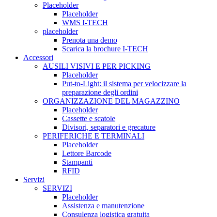
Placeholder
Placeholder
WMS I-TECH
placeholder
Prenota una demo
Scarica la brochure I-TECH
Accessori
AUSILI VISIVI E PER PICKING
Placeholder
Put-to-Light: il sistema per velocizzare la
preparazione degli ordini
ORGANIZZAZIONE DEL MAGAZZINO
Placeholder
Cassette e scatole
Divisori, separatori e grecature
PERIFERICHE E TERMINALI
Placeholder
Lettore Barcode
Stampanti
RFID
Servizi
SERVIZI
Placeholder
Assistenza e manutenzione
Consulenza logistica gratuita