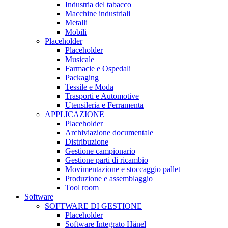
Industria del tabacco
Macchine industriali
Metalli
Mobili
Placeholder
Placeholder
Musicale
Farmacie e Ospedali
Packaging
Tessile e Moda
Trasporti e Automotive
Utensileria e Ferramenta
APPLICAZIONE
Placeholder
Archiviazione documentale
Distribuzione
Gestione campionario
Gestione parti di ricambio
Movimentazione e stoccaggio pallet
Produzione e assemblaggio
Tool room
Software
SOFTWARE DI GESTIONE
Placeholder
Software Integrato Hänel