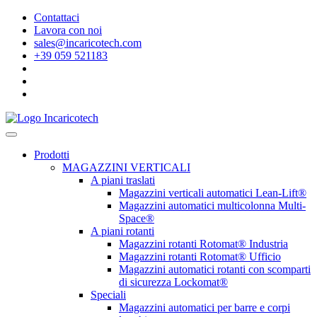
Contattaci
Lavora con noi
sales@incaricotech.com
+39 059 521183
Prodotti
MAGAZZINI VERTICALI
A piani traslati
Magazzini verticali automatici Lean-Lift®
Magazzini automatici multicolonna Multi-
Space®
A piani rotanti
Magazzini rotanti Rotomat® Industria
Magazzini rotanti Rotomat® Ufficio
Magazzini automatici rotanti con scomparti
di sicurezza Lockomat®
Speciali
Magazzini automatici per barre e corpi