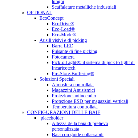
lunghi
Scaffalature metalliche industriali
OPTIONAL
EcoConcept
EcoDrive®
Eco-Load®
Eco-Mode®
Ausili visivi e di picking
Barra LED
Pulsante di fine picking
Fotocamera
Pick-o-Light®: il sistema di pick to light di
Incaricotech
Pre-Store-Buffering®
Soluzioni Speciali
Atmosfera controllata
Magazzini Antisismici
Protezione antincendio
Protezione ESD per magazzini verticali
Temperatura controllata
CONFIGURAZIONI DELLE BAIE
placeholder
Altezza della baia di prelievo
personalizzata
Baia con guide collassabili