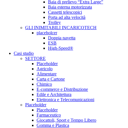
Baia di prelievo “Extra Large”
Baia esterna motorizzata
Cassetti telescopici
Porta ad alta velocità
Trolley
GLI INIMITABILI INCARICOTECH
placeholcer
Doppia navetta
ESB
High-Speed®
Casi studio
SETTORE
Placeholder
Agricolo
Alimentare
Carta e Cartone
Chimico
E-commerce e Distribuzione
Edile e Architettura
Elettronica e Telecomunicazioni
Placeholder
Placeholder
Farmaceutico
Giocattoli, Sport e Tempo Libero
Gomma e Plastica