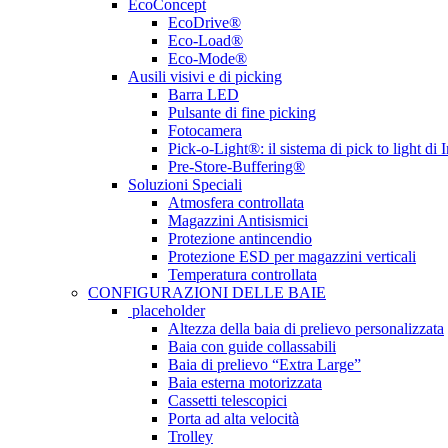
EcoConcept
EcoDrive®
Eco-Load®
Eco-Mode®
Ausili visivi e di picking
Barra LED
Pulsante di fine picking
Fotocamera
Pick-o-Light®: il sistema di pick to light di 
Pre-Store-Buffering®
Soluzioni Speciali
Atmosfera controllata
Magazzini Antisismici
Protezione antincendio
Protezione ESD per magazzini verticali
Temperatura controllata
CONFIGURAZIONI DELLE BAIE
placeholder
Altezza della baia di prelievo personalizzata
Baia con guide collassabili
Baia di prelievo “Extra Large”
Baia esterna motorizzata
Cassetti telescopici
Porta ad alta velocità
Trolley