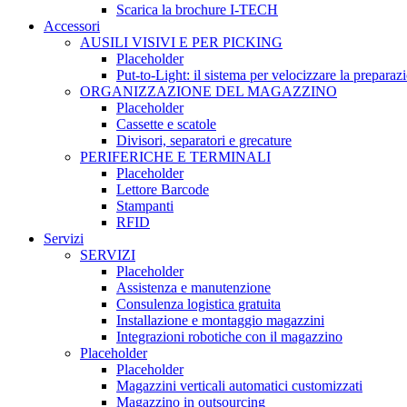
Scarica la brochure I-TECH
Accessori
AUSILI VISIVI E PER PICKING
Placeholder
Put-to-Light: il sistema per velocizzare la preparaz
ORGANIZZAZIONE DEL MAGAZZINO
Placeholder
Cassette e scatole
Divisori, separatori e grecature
PERIFERICHE E TERMINALI
Placeholder
Lettore Barcode
Stampanti
RFID
Servizi
SERVIZI
Placeholder
Assistenza e manutenzione
Consulenza logistica gratuita
Installazione e montaggio magazzini
Integrazioni robotiche con il magazzino
Placeholder
Placeholder
Magazzini verticali automatici customizzati
Magazzino in outsourcing