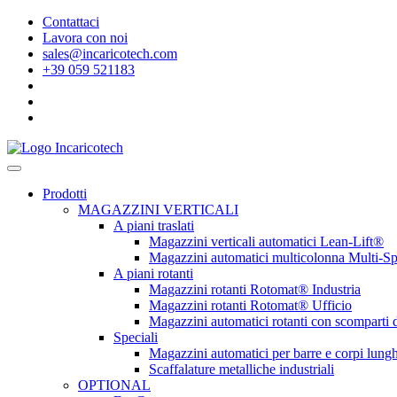
Contattaci
Lavora con noi
sales@incaricotech.com
+39 059 521183
Prodotti
MAGAZZINI VERTICALI
A piani traslati
Magazzini verticali automatici Lean-Lift®
Magazzini automatici multicolonna Multi-S
A piani rotanti
Magazzini rotanti Rotomat® Industria
Magazzini rotanti Rotomat® Ufficio
Magazzini automatici rotanti con scomparti
Speciali
Magazzini automatici per barre e corpi lungh
Scaffalature metalliche industriali
OPTIONAL