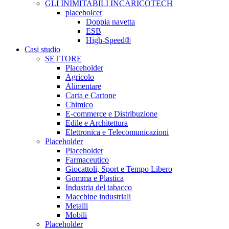
GLI INIMITABILI INCARICOTECH
placeholcer
Doppia navetta
ESB
High-Speed®
Casi studio
SETTORE
Placeholder
Agricolo
Alimentare
Carta e Cartone
Chimico
E-commerce e Distribuzione
Edile e Architettura
Elettronica e Telecomunicazioni
Placeholder
Placeholder
Farmaceutico
Giocattoli, Sport e Tempo Libero
Gomma e Plastica
Industria del tabacco
Macchine industriali
Metalli
Mobili
Placeholder