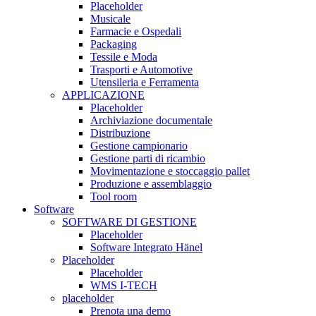
Placeholder
Musicale
Farmacie e Ospedali
Packaging
Tessile e Moda
Trasporti e Automotive
Utensileria e Ferramenta
APPLICAZIONE
Placeholder
Archiviazione documentale
Distribuzione
Gestione campionario
Gestione parti di ricambio
Movimentazione e stoccaggio pallet
Produzione e assemblaggio
Tool room
Software
SOFTWARE DI GESTIONE
Placeholder
Software Integrato Hänel
Placeholder
Placeholder
WMS I-TECH
placeholder
Prenota una demo