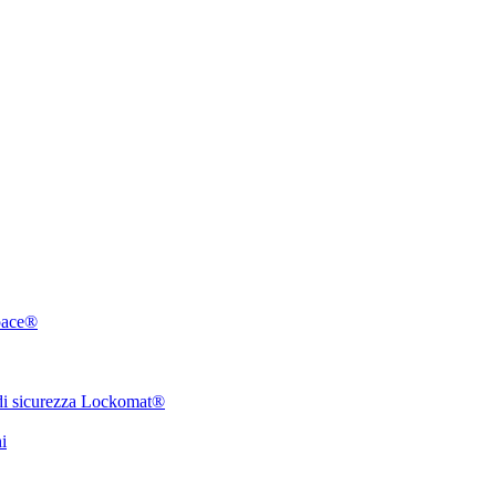
pace®
 di sicurezza Lockomat®
i