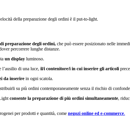
elocità della preparazione degli ordini è il put-to-light.
 di preparazione degli ordini,
che può essere posizionato nelle immedia
 dover percorrere lunghe distanze.
sta
un display
luminoso.
e l’ausilio di una luce,
il/i contenitore/i in cui inserire gli articoli
prece
i da inserire
in ogni scatola.
istribuirli su più ordini contemporaneamente senza il rischio di confonder
-Light
consente la preparazione di più ordini simultaneamente
, ridu
terogenei per prodotti e quantità, come
negozi online ed e-commerce
.