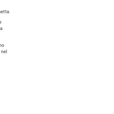
hetta.
e
na
ino
 nel