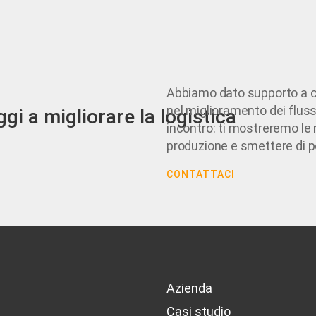
Abbiamo dato supporto a ce
nel miglioramento dei fluss
gi a migliorare la logistica
incontro: ti mostreremo le 
produzione e smettere di 
CONTATTACI
Azienda
Casi studio