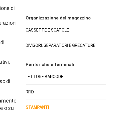
ione di
Organizzazione del magazzino
erazioni
CASSETTE E SCATOLE
di
DIVISORI, SEPARATORI E GRECATURE
tivi,
Periferiche e terminali
LETTORE BARCODE
so di
RFID
ttamente
le o su
STAMPANTI