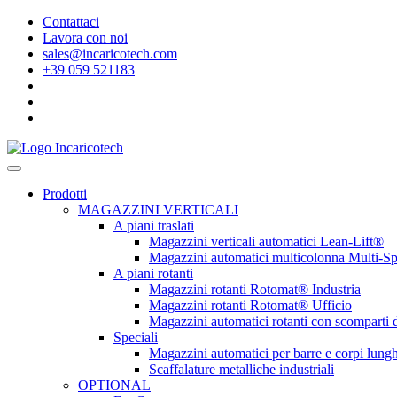
Contattaci
Lavora con noi
sales@incaricotech.com
+39 059 521183
Prodotti
MAGAZZINI VERTICALI
A piani traslati
Magazzini verticali automatici Lean-Lift®
Magazzini automatici multicolonna Multi-S
A piani rotanti
Magazzini rotanti Rotomat® Industria
Magazzini rotanti Rotomat® Ufficio
Magazzini automatici rotanti con scomparti
Speciali
Magazzini automatici per barre e corpi lungh
Scaffalature metalliche industriali
OPTIONAL