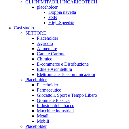
GLI INIMITABILI INCARICOTECH
placeholcer
Doppia navetta
ESB
High-Speed®
Casi studio
SETTORE
Placeholder
Agricolo
Alimentare
Carta e Cartone
Chimico
E-commerce e Distribuzione
Edile e Architettura
Elettronica e Telecomunicazioni
Placeholder
Placeholder
Farmaceutico
Giocattoli, Sport e Tempo Libero
Gomma e Plastica
Industria del tabacco
Macchine industriali
Metalli
Mobili
Placeholder