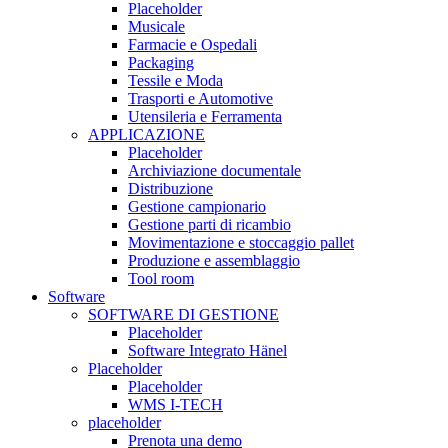
Placeholder
Musicale
Farmacie e Ospedali
Packaging
Tessile e Moda
Trasporti e Automotive
Utensileria e Ferramenta
APPLICAZIONE
Placeholder
Archiviazione documentale
Distribuzione
Gestione campionario
Gestione parti di ricambio
Movimentazione e stoccaggio pallet
Produzione e assemblaggio
Tool room
Software
SOFTWARE DI GESTIONE
Placeholder
Software Integrato Hänel
Placeholder
Placeholder
WMS I-TECH
placeholder
Prenota una demo