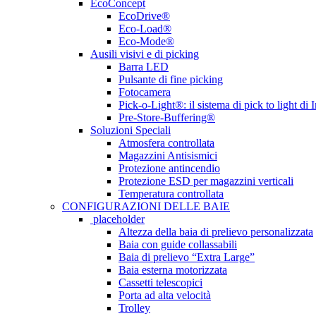
EcoConcept
EcoDrive®
Eco-Load®
Eco-Mode®
Ausili visivi e di picking
Barra LED
Pulsante di fine picking
Fotocamera
Pick-o-Light®: il sistema di pick to light di 
Pre-Store-Buffering®
Soluzioni Speciali
Atmosfera controllata
Magazzini Antisismici
Protezione antincendio
Protezione ESD per magazzini verticali
Temperatura controllata
CONFIGURAZIONI DELLE BAIE
placeholder
Altezza della baia di prelievo personalizzata
Baia con guide collassabili
Baia di prelievo “Extra Large”
Baia esterna motorizzata
Cassetti telescopici
Porta ad alta velocità
Trolley