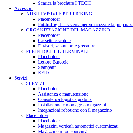
Scarica la brochure I-TECH
Accessori
AUSILI VISIVI E PER PICKING
Placeholder
Put-to-Light: il sistema per velocizzare la preparaz
ORGANIZZAZIONE DEL MAGAZZINO
Placeholder
Cassette e scatole
Divisori, separatori e grecature
PERIFERICHE E TERMINALI
Placeholder
Lettore Barcode
Stampanti
RFID
Servizi
SERVIZI
Placeholder
Assistenza e manutenzione
Consulenza logistica gratuita
Installazione e montaggio magazzini
Integrazioni robotiche con il magazzino
Placeholder
Placeholder
Magazzini verticali automatici customizzati
Magazzino in outsourcing