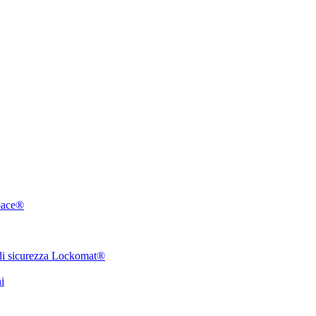
pace®
 di sicurezza Lockomat®
i