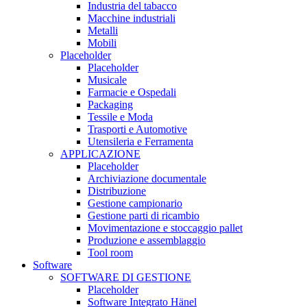
Industria del tabacco
Macchine industriali
Metalli
Mobili
Placeholder
Placeholder
Musicale
Farmacie e Ospedali
Packaging
Tessile e Moda
Trasporti e Automotive
Utensileria e Ferramenta
APPLICAZIONE
Placeholder
Archiviazione documentale
Distribuzione
Gestione campionario
Gestione parti di ricambio
Movimentazione e stoccaggio pallet
Produzione e assemblaggio
Tool room
Software
SOFTWARE DI GESTIONE
Placeholder
Software Integrato Hänel