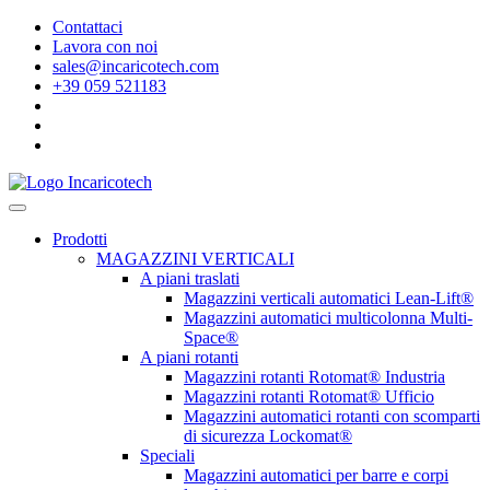
Contattaci
Lavora con noi
sales@incaricotech.com
+39 059 521183
Prodotti
MAGAZZINI VERTICALI
A piani traslati
Magazzini verticali automatici Lean-Lift®
Magazzini automatici multicolonna Multi-
Space®
A piani rotanti
Magazzini rotanti Rotomat® Industria
Magazzini rotanti Rotomat® Ufficio
Magazzini automatici rotanti con scomparti
di sicurezza Lockomat®
Speciali
Magazzini automatici per barre e corpi