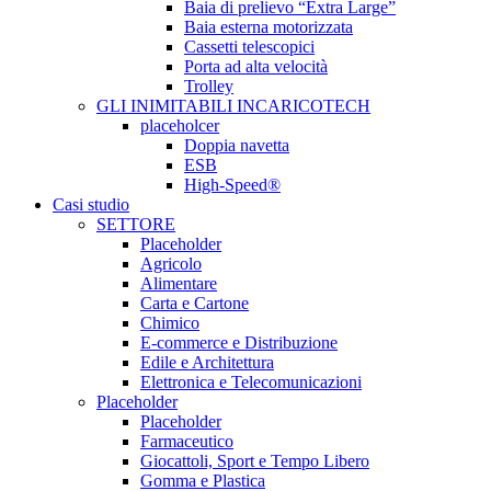
Baia di prelievo “Extra Large”
Baia esterna motorizzata
Cassetti telescopici
Porta ad alta velocità
Trolley
GLI INIMITABILI INCARICOTECH
placeholcer
Doppia navetta
ESB
High-Speed®
Casi studio
SETTORE
Placeholder
Agricolo
Alimentare
Carta e Cartone
Chimico
E-commerce e Distribuzione
Edile e Architettura
Elettronica e Telecomunicazioni
Placeholder
Placeholder
Farmaceutico
Giocattoli, Sport e Tempo Libero
Gomma e Plastica