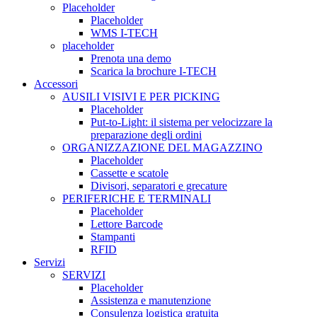
Placeholder
Placeholder
WMS I-TECH
placeholder
Prenota una demo
Scarica la brochure I-TECH
Accessori
AUSILI VISIVI E PER PICKING
Placeholder
Put-to-Light: il sistema per velocizzare la
preparazione degli ordini
ORGANIZZAZIONE DEL MAGAZZINO
Placeholder
Cassette e scatole
Divisori, separatori e grecature
PERIFERICHE E TERMINALI
Placeholder
Lettore Barcode
Stampanti
RFID
Servizi
SERVIZI
Placeholder
Assistenza e manutenzione
Consulenza logistica gratuita