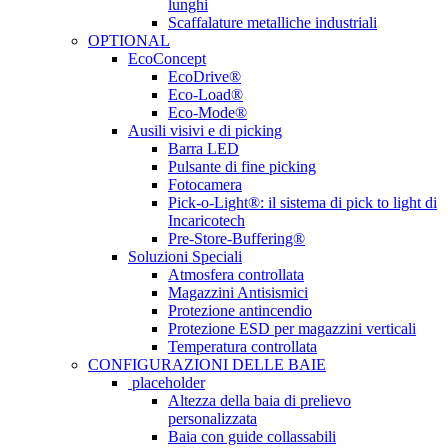
lunghi
Scaffalature metalliche industriali
OPTIONAL
EcoConcept
EcoDrive®
Eco-Load®
Eco-Mode®
Ausili visivi e di picking
Barra LED
Pulsante di fine picking
Fotocamera
Pick-o-Light®: il sistema di pick to light di
Incaricotech
Pre-Store-Buffering®
Soluzioni Speciali
Atmosfera controllata
Magazzini Antisismici
Protezione antincendio
Protezione ESD per magazzini verticali
Temperatura controllata
CONFIGURAZIONI DELLE BAIE
placeholder
Altezza della baia di prelievo
personalizzata
Baia con guide collassabili