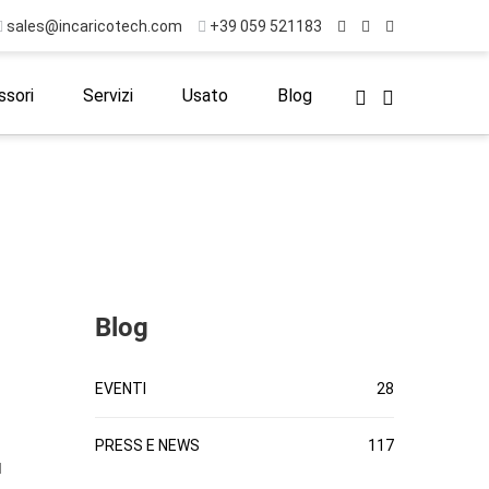
sales@incaricotech.com
+39 059 521183
sori
Servizi
Usato
Blog
Blog
EVENTI
28
PRESS E NEWS
117
ù