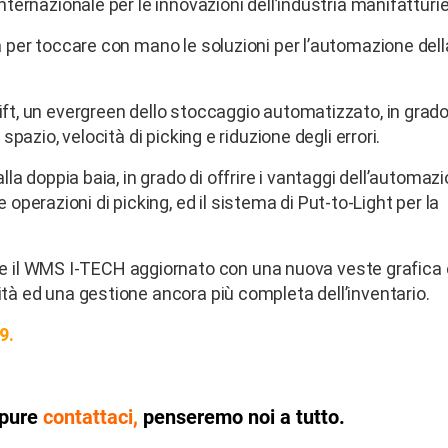
internazionale per le innovazioni dell’industria manifatturie
ta per toccare con mano le soluzioni per l’automazione dell
ift, un evergreen dello stoccaggio automatizzato, in grado
 spazio, velocità di picking e riduzione degli errori.
alla doppia baia, in grado di offrire i vantaggi dell’automaz
perazioni di picking, ed il sistema di Put-to-Light per la
 il WMS I-TECH aggiornato con una nuova veste grafica 
ità ed una gestione ancora più completa dell’inventario.
9.
oppure
contattaci
,
penseremo noi a tutto
.