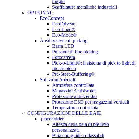
lunghi
Scaffalature metalliche industriali
OPTIONAL
EcoConcept
EcoDrive®
Eco-Load®
Eco-Mode®
Ausili visivi e di picking
Barra LED
Pulsante di fine picking
Fotocamera
Pick-o-Light®: il sistema di pick to light di
Incaricotech
Pre-Store-Buffering®
Soluzioni Speciali
Atmosfera controllata
Magazzini Antisismici
Protezione antincendio
Protezione ESD per magazzini verticali
Temperatura controllata
CONFIGURAZIONI DELLE BAIE
placeholder
Altezza della baia di prelievo
personalizzata
Baia con guide collassabili