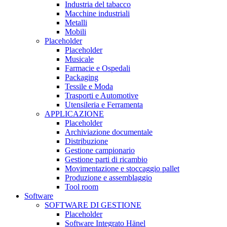
Industria del tabacco
Macchine industriali
Metalli
Mobili
Placeholder
Placeholder
Musicale
Farmacie e Ospedali
Packaging
Tessile e Moda
Trasporti e Automotive
Utensileria e Ferramenta
APPLICAZIONE
Placeholder
Archiviazione documentale
Distribuzione
Gestione campionario
Gestione parti di ricambio
Movimentazione e stoccaggio pallet
Produzione e assemblaggio
Tool room
Software
SOFTWARE DI GESTIONE
Placeholder
Software Integrato Hänel