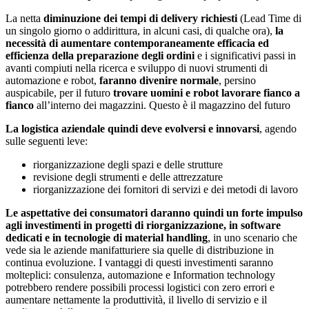
La netta
diminuzione dei tempi di delivery richiesti
(Lead Time di
un singolo giorno o addirittura, in alcuni casi, di qualche ora),
la
necessità di aumentare contemporaneamente efficacia ed
efficienza della preparazione degli ordini
e i significativi passi in
avanti compiuti nella ricerca e sviluppo di nuovi strumenti di
automazione e robot,
faranno divenire normale
, persino
auspicabile, per il futuro
trovare uomini e robot lavorare fianco a
fianco
all’interno dei magazzini. Questo è il magazzino del futuro
La logistica aziendale quindi deve evolversi e innovarsi
, agendo
sulle seguenti leve:
riorganizzazione degli spazi e delle strutture
revisione degli strumenti e delle attrezzature
riorganizzazione dei fornitori di servizi e dei metodi di lavoro
Le aspettative dei consumatori daranno quindi un forte impulso
agli investimenti in progetti di riorganizzazione, in software
dedicati e in tecnologie di material handling
, in uno scenario che
vede sia le aziende manifatturiere sia quelle di distribuzione in
continua evoluzione. I vantaggi di questi investimenti saranno
molteplici: consulenza, automazione e Information technology
potrebbero rendere possibili processi logistici con zero errori e
aumentare nettamente la produttività, il livello di servizio e il