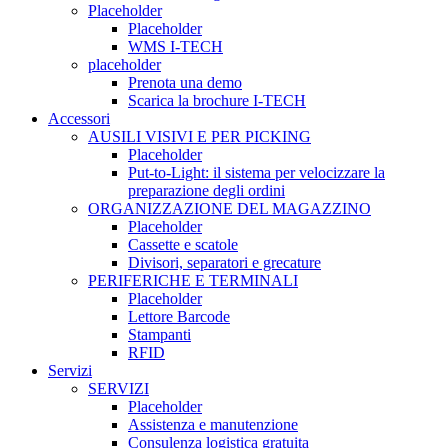
Placeholder
Placeholder
WMS I-TECH
placeholder
Prenota una demo
Scarica la brochure I-TECH
Accessori
AUSILI VISIVI E PER PICKING
Placeholder
Put-to-Light: il sistema per velocizzare la
preparazione degli ordini
ORGANIZZAZIONE DEL MAGAZZINO
Placeholder
Cassette e scatole
Divisori, separatori e grecature
PERIFERICHE E TERMINALI
Placeholder
Lettore Barcode
Stampanti
RFID
Servizi
SERVIZI
Placeholder
Assistenza e manutenzione
Consulenza logistica gratuita