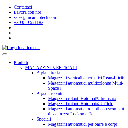
Contattaci
Lavora con noi
sales@incaricotech.com
+39 059 521183
Prodotti
MAGAZZINI VERTICALI
A piani traslati
Magazzini verticali automatici Lean-Lift®
Magazzini automatici multicolonna Multi-
Space®
A piani rotanti
Magazzini rotanti Rotomat® Industria
Magazzini rotanti Rotomat® Ufficio
Magazzini automatici rotanti con scomparti
di sicurezza Lockomat®
Speciali
Magazzini automatici per barre e corpi