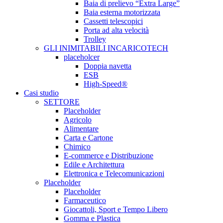
Baia di prelievo “Extra Large”
Baia esterna motorizzata
Cassetti telescopici
Porta ad alta velocità
Trolley
GLI INIMITABILI INCARICOTECH
placeholcer
Doppia navetta
ESB
High-Speed®
Casi studio
SETTORE
Placeholder
Agricolo
Alimentare
Carta e Cartone
Chimico
E-commerce e Distribuzione
Edile e Architettura
Elettronica e Telecomunicazioni
Placeholder
Placeholder
Farmaceutico
Giocattoli, Sport e Tempo Libero
Gomma e Plastica