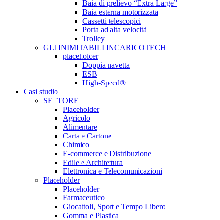
Baia di prelievo “Extra Large”
Baia esterna motorizzata
Cassetti telescopici
Porta ad alta velocità
Trolley
GLI INIMITABILI INCARICOTECH
placeholcer
Doppia navetta
ESB
High-Speed®
Casi studio
SETTORE
Placeholder
Agricolo
Alimentare
Carta e Cartone
Chimico
E-commerce e Distribuzione
Edile e Architettura
Elettronica e Telecomunicazioni
Placeholder
Placeholder
Farmaceutico
Giocattoli, Sport e Tempo Libero
Gomma e Plastica