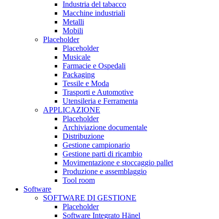
Industria del tabacco
Macchine industriali
Metalli
Mobili
Placeholder
Placeholder
Musicale
Farmacie e Ospedali
Packaging
Tessile e Moda
Trasporti e Automotive
Utensileria e Ferramenta
APPLICAZIONE
Placeholder
Archiviazione documentale
Distribuzione
Gestione campionario
Gestione parti di ricambio
Movimentazione e stoccaggio pallet
Produzione e assemblaggio
Tool room
Software
SOFTWARE DI GESTIONE
Placeholder
Software Integrato Hänel