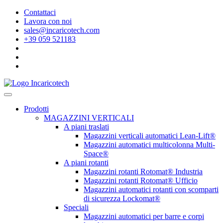
Contattaci
Lavora con noi
sales@incaricotech.com
+39 059 521183
Prodotti
MAGAZZINI VERTICALI
A piani traslati
Magazzini verticali automatici Lean-Lift®
Magazzini automatici multicolonna Multi-
Space®
A piani rotanti
Magazzini rotanti Rotomat® Industria
Magazzini rotanti Rotomat® Ufficio
Magazzini automatici rotanti con scomparti
di sicurezza Lockomat®
Speciali
Magazzini automatici per barre e corpi