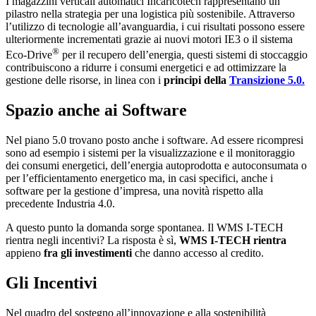
I magazzini verticali automatici Incaricotech rappresentano un
pilastro nella strategia per una logistica più sostenibile. Attraverso
l’utilizzo di tecnologie all’avanguardia, i cui risultati possono essere
ulteriormente incrementati grazie ai nuovi motori IE3 o il sistema
®
Eco-Drive
per il recupero dell’energia, questi sistemi di stoccaggio
contribuiscono a ridurre i consumi energetici e ad ottimizzare la
gestione delle risorse, in linea con i
principi della
Transizione 5.0.
Spazio anche ai Software
Nel piano 5.0 trovano posto anche i software. Ad essere ricompresi
sono ad esempio i sistemi per la visualizzazione e il monitoraggio
dei consumi energetici, dell’energia autoprodotta e autoconsumata o
per l’efficientamento energetico ma, in casi specifici, anche i
software per la gestione d’impresa, una novità rispetto alla
precedente Industria 4.0.
A questo punto la domanda sorge spontanea. Il WMS I-TECH
rientra negli incentivi? La risposta è sì,
WMS I-TECH rientra
appieno
fra gli investimenti
che danno accesso al credito.
Gli Incentivi
Nel quadro del sostegno all’innovazione e alla sostenibilità