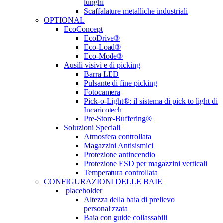
lunghi
Scaffalature metalliche industriali
OPTIONAL
EcoConcept
EcoDrive®
Eco-Load®
Eco-Mode®
Ausili visivi e di picking
Barra LED
Pulsante di fine picking
Fotocamera
Pick-o-Light®: il sistema di pick to light di
Incaricotech
Pre-Store-Buffering®
Soluzioni Speciali
Atmosfera controllata
Magazzini Antisismici
Protezione antincendio
Protezione ESD per magazzini verticali
Temperatura controllata
CONFIGURAZIONI DELLE BAIE
placeholder
Altezza della baia di prelievo
personalizzata
Baia con guide collassabili