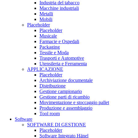
Industria del tabacco
Macchine industriali
Metalli
Mobili
Placeholder
Placeholder
Musicale
Farmacie e Ospedali
Packaging
Tessile e Moda
Trasporti e Automotive
Utensileria e Ferramenta
APPLICAZIONE
Placeholder
Archiviazione documentale
Distribuzione
Gestione campionario
Gestione parti di ricambio
Movimentazione e stoccaggio pallet
Produzione e assemblaggio
Tool room
Software
SOFTWARE DI GESTIONE
Placeholder
Software Integrato Hänel