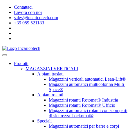
Contattaci
Lavora con noi
sales@incaricotech.com
+39 059 521183
Prodotti
MAGAZZINI VERTICALI
A piani traslati
Magazzini verticali automatici Lean-Lift®
Magazzini automatici multicolonna Multi-
Space®
A piani rotanti
Magazzini rotanti Rotomat® Industria
Magazzini rotanti Rotomat® Ufficio
Magazzini automatici rotanti con scomparti
di sicurezza Lockomat®
Speciali
Magazzini automatici per barre e corpi