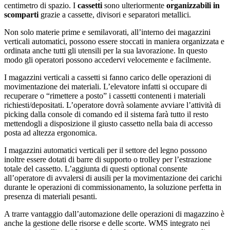
centimetro di spazio. I
cassetti
sono ulteriormente
organizzabili in
scomparti
grazie a cassette, divisori e separatori metallici.
Non solo materie prime e semilavorati, all’interno dei magazzini
verticali automatici, possono essere stoccati in maniera organizzata e
ordinata anche tutti gli utensili per la sua lavorazione. In questo
modo gli operatori possono accedervi velocemente e facilmente.
I magazzini verticali a cassetti si fanno carico delle operazioni di
movimentazione dei materiali. L’elevatore infatti si occupare di
recuperare o “rimettere a posto” i cassetti contenenti i materiali
richiesti/depositati. L’operatore dovrà solamente avviare l’attività di
picking dalla console di comando ed il sistema farà tutto il resto
mettendogli a disposizione il giusto cassetto nella baia di accesso
posta ad altezza ergonomica.
I magazzini automatici verticali per il settore del legno possono
inoltre essere dotati di barre di supporto o trolley per l’estrazione
totale del cassetto. L’aggiunta di questi optional consente
all’operatore di avvalersi di ausili per la movimentazione dei carichi
durante le operazioni di commissionamento, la soluzione perfetta in
presenza di materiali pesanti.
A trarre vantaggio dall’automazione delle operazioni di magazzino è
anche la gestione delle risorse e delle scorte. WMS integrato nei