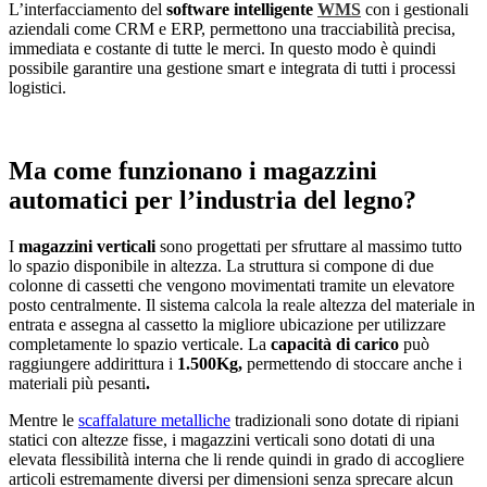
L’interfacciamento del
software intelligente
WMS
con i gestionali
aziendali come CRM e ERP, permettono una tracciabilità precisa,
immediata e costante di tutte le merci. In questo modo è quindi
possibile garantire una gestione smart e integrata di tutti i processi
logistici.
Ma come funzionano i magazzini
automatici per l’industria del legno?
I
magazzini verticali
sono progettati per sfruttare al massimo tutto
lo spazio disponibile in altezza. La struttura si compone di due
colonne di cassetti che vengono movimentati tramite un elevatore
posto centralmente. Il sistema calcola la reale altezza del materiale in
entrata e assegna al cassetto la migliore ubicazione per utilizzare
completamente lo spazio verticale. La
capacità di carico
può
raggiungere addirittura i
1.500Kg,
permettendo di stoccare anche i
materiali più pesanti
.
Mentre le
scaffalature metalliche
tradizionali sono dotate di ripiani
statici con altezze fisse, i magazzini verticali sono dotati di una
elevata flessibilità interna che li rende quindi in grado di accogliere
articoli estremamente diversi per dimensioni senza sprecare alcun