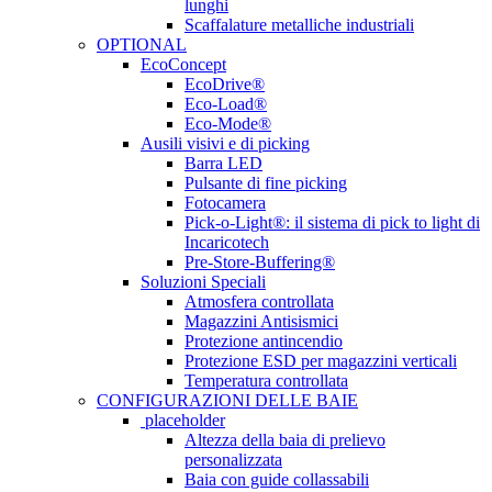
lunghi
Scaffalature metalliche industriali
OPTIONAL
EcoConcept
EcoDrive®
Eco-Load®
Eco-Mode®
Ausili visivi e di picking
Barra LED
Pulsante di fine picking
Fotocamera
Pick-o-Light®: il sistema di pick to light di
Incaricotech
Pre-Store-Buffering®
Soluzioni Speciali
Atmosfera controllata
Magazzini Antisismici
Protezione antincendio
Protezione ESD per magazzini verticali
Temperatura controllata
CONFIGURAZIONI DELLE BAIE
placeholder
Altezza della baia di prelievo
personalizzata
Baia con guide collassabili