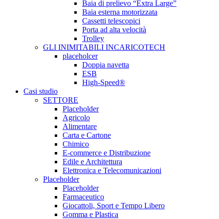
Baia di prelievo “Extra Large”
Baia esterna motorizzata
Cassetti telescopici
Porta ad alta velocità
Trolley
GLI INIMITABILI INCARICOTECH
placeholcer
Doppia navetta
ESB
High-Speed®
Casi studio
SETTORE
Placeholder
Agricolo
Alimentare
Carta e Cartone
Chimico
E-commerce e Distribuzione
Edile e Architettura
Elettronica e Telecomunicazioni
Placeholder
Placeholder
Farmaceutico
Giocattoli, Sport e Tempo Libero
Gomma e Plastica