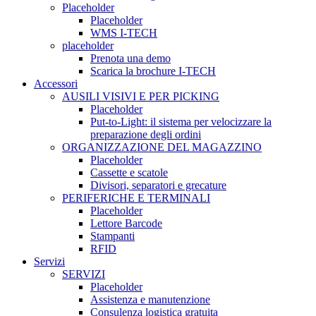
Placeholder
Placeholder
WMS I-TECH
placeholder
Prenota una demo
Scarica la brochure I-TECH
Accessori
AUSILI VISIVI E PER PICKING
Placeholder
Put-to-Light: il sistema per velocizzare la
preparazione degli ordini
ORGANIZZAZIONE DEL MAGAZZINO
Placeholder
Cassette e scatole
Divisori, separatori e grecature
PERIFERICHE E TERMINALI
Placeholder
Lettore Barcode
Stampanti
RFID
Servizi
SERVIZI
Placeholder
Assistenza e manutenzione
Consulenza logistica gratuita