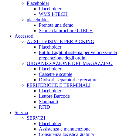
Placeholder
Placeholder
WMS I-TECH
placeholder
Prenota una demo
Scarica la brochure I-TECH
Accessori
AUSILI VISIVI E PER PICKING
Placeholder
Put-to-Light: il sistema per velocizzare la
preparazione degli ordini
ORGANIZZAZIONE DEL MAGAZZINO
Placeholder
Cassette e scatole
Divisori, separatori e grecature
PERIFERICHE E TERMINALI
Placeholder
Lettore Barcode
Stampanti
RFID
Servizi
SERVIZI
Placeholder
Assistenza e manutenzione
Consulenza logistica gratuita