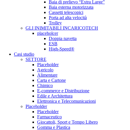
Baia di prelievo “Extra Large”
Baia esterna motorizzata
Cassetti telescopici
Porta ad alta velocità
Trolley
GLI INIMITABILI INCARICOTECH
placeholcer
Doppia navetta
ESB
High-Speed®
Casi studio
SETTORE
Placeholder
Agricolo
Alimentare
Carta e Cartone
Chimico
E-commerce e Distribuzione
Edile e Architettura
Elettronica e Telecomunicazioni
Placeholder
Placeholder
Farmaceutico
Giocattoli, Sport e Tempo Libero
Gomma e Plastica