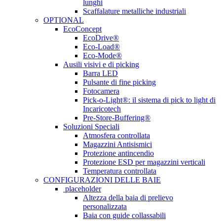
lunghi
Scaffalature metalliche industriali
OPTIONAL
EcoConcept
EcoDrive®
Eco-Load®
Eco-Mode®
Ausili visivi e di picking
Barra LED
Pulsante di fine picking
Fotocamera
Pick-o-Light®: il sistema di pick to light di
Incaricotech
Pre-Store-Buffering®
Soluzioni Speciali
Atmosfera controllata
Magazzini Antisismici
Protezione antincendio
Protezione ESD per magazzini verticali
Temperatura controllata
CONFIGURAZIONI DELLE BAIE
placeholder
Altezza della baia di prelievo
personalizzata
Baia con guide collassabili