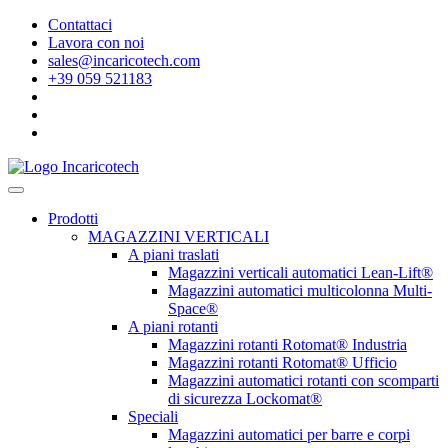
Contattaci
Lavora con noi
sales@incaricotech.com
+39 059 521183
Prodotti
MAGAZZINI VERTICALI
A piani traslati
Magazzini verticali automatici Lean-Lift®
Magazzini automatici multicolonna Multi-
Space®
A piani rotanti
Magazzini rotanti Rotomat® Industria
Magazzini rotanti Rotomat® Ufficio
Magazzini automatici rotanti con scomparti
di sicurezza Lockomat®
Speciali
Magazzini automatici per barre e corpi