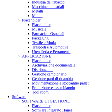
Industria del tabacco
Macchine industriali
Metalli
Mobili
Placeholder
Placeholder
Musicale
Farmacie e Ospedali
Packaging
Tessile e Moda
Trasporti e Automotive
Utensileria e Ferramenta
APPLICAZIONE
Placeholder
Archiviazione documentale
Distribuzione
Gestione campionario
Gestione parti di ricambio
Movimentazione e stoccaggio pallet
Produzione e assemblaggio
Tool room
Software
SOFTWARE DI GESTIONE
Placeholder
Software Integrato Hänel