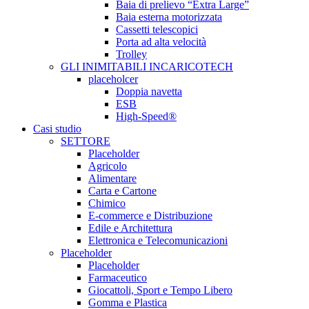
Baia di prelievo “Extra Large”
Baia esterna motorizzata
Cassetti telescopici
Porta ad alta velocità
Trolley
GLI INIMITABILI INCARICOTECH
placeholcer
Doppia navetta
ESB
High-Speed®
Casi studio
SETTORE
Placeholder
Agricolo
Alimentare
Carta e Cartone
Chimico
E-commerce e Distribuzione
Edile e Architettura
Elettronica e Telecomunicazioni
Placeholder
Placeholder
Farmaceutico
Giocattoli, Sport e Tempo Libero
Gomma e Plastica