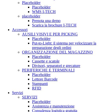
Placeholder
Placeholder
WMS I-TECH
placeholder
Prenota una demo
Scarica la brochure I-TECH
Accessori
AUSILI VISIVI E PER PICKING
Placeholder
Put-to-Light: il sistema per velocizzare la
preparazione degli ordini
ORGANIZZAZIONE DEL MAGAZZINO
Placeholder
Cassette e scatole
Divisori, separatori e grecature
PERIFERICHE E TERMINALI
Placeholder
Lettore Barcode
Stampanti
RFID
Servizi
SERVIZI
Placeholder
Assistenza e manutenzione
Consulenza logistica gratuita