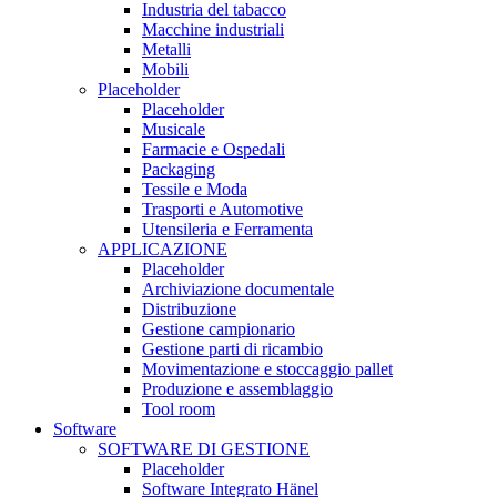
Industria del tabacco
Macchine industriali
Metalli
Mobili
Placeholder
Placeholder
Musicale
Farmacie e Ospedali
Packaging
Tessile e Moda
Trasporti e Automotive
Utensileria e Ferramenta
APPLICAZIONE
Placeholder
Archiviazione documentale
Distribuzione
Gestione campionario
Gestione parti di ricambio
Movimentazione e stoccaggio pallet
Produzione e assemblaggio
Tool room
Software
SOFTWARE DI GESTIONE
Placeholder
Software Integrato Hänel