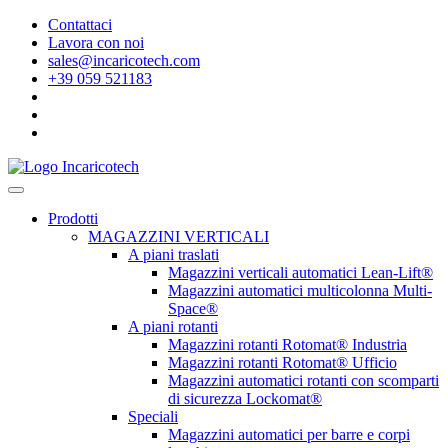
Contattaci
Lavora con noi
sales@incaricotech.com
+39 059 521183
Prodotti
MAGAZZINI VERTICALI
A piani traslati
Magazzini verticali automatici Lean-Lift®
Magazzini automatici multicolonna Multi-
Space®
A piani rotanti
Magazzini rotanti Rotomat® Industria
Magazzini rotanti Rotomat® Ufficio
Magazzini automatici rotanti con scomparti
di sicurezza Lockomat®
Speciali
Magazzini automatici per barre e corpi