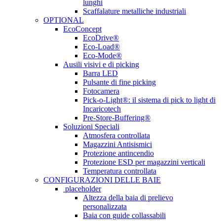
lunghi
Scaffalature metalliche industriali
OPTIONAL
EcoConcept
EcoDrive®
Eco-Load®
Eco-Mode®
Ausili visivi e di picking
Barra LED
Pulsante di fine picking
Fotocamera
Pick-o-Light®: il sistema di pick to light di
Incaricotech
Pre-Store-Buffering®
Soluzioni Speciali
Atmosfera controllata
Magazzini Antisismici
Protezione antincendio
Protezione ESD per magazzini verticali
Temperatura controllata
CONFIGURAZIONI DELLE BAIE
placeholder
Altezza della baia di prelievo
personalizzata
Baia con guide collassabili