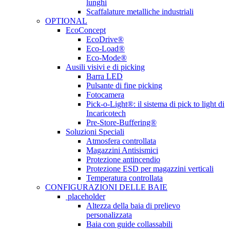
lunghi
Scaffalature metalliche industriali
OPTIONAL
EcoConcept
EcoDrive®
Eco-Load®
Eco-Mode®
Ausili visivi e di picking
Barra LED
Pulsante di fine picking
Fotocamera
Pick-o-Light®: il sistema di pick to light di
Incaricotech
Pre-Store-Buffering®
Soluzioni Speciali
Atmosfera controllata
Magazzini Antisismici
Protezione antincendio
Protezione ESD per magazzini verticali
Temperatura controllata
CONFIGURAZIONI DELLE BAIE
placeholder
Altezza della baia di prelievo
personalizzata
Baia con guide collassabili