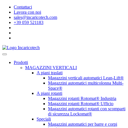
Contattaci
Lavora con noi
sales@incaricotech.com
+39 059 521183
Prodotti
MAGAZZINI VERTICALI
A piani traslati
Magazzini verticali automatici Lean-Lift®
Magazzini automatici multicolonna Multi-
Space®
A piani rotanti
Magazzini rotanti Rotomat® Industria
Magazzini rotanti Rotomat® Ufficio
Magazzini automatici rotanti con scomparti
di sicurezza Lockomat®
Speciali
Magazzini automatici per barre e corpi