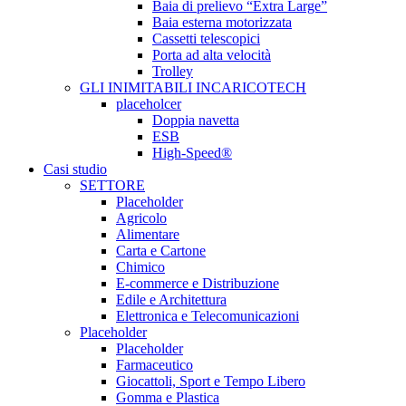
Baia di prelievo “Extra Large”
Baia esterna motorizzata
Cassetti telescopici
Porta ad alta velocità
Trolley
GLI INIMITABILI INCARICOTECH
placeholcer
Doppia navetta
ESB
High-Speed®
Casi studio
SETTORE
Placeholder
Agricolo
Alimentare
Carta e Cartone
Chimico
E-commerce e Distribuzione
Edile e Architettura
Elettronica e Telecomunicazioni
Placeholder
Placeholder
Farmaceutico
Giocattoli, Sport e Tempo Libero
Gomma e Plastica