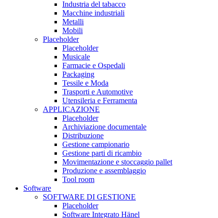
Industria del tabacco
Macchine industriali
Metalli
Mobili
Placeholder
Placeholder
Musicale
Farmacie e Ospedali
Packaging
Tessile e Moda
Trasporti e Automotive
Utensileria e Ferramenta
APPLICAZIONE
Placeholder
Archiviazione documentale
Distribuzione
Gestione campionario
Gestione parti di ricambio
Movimentazione e stoccaggio pallet
Produzione e assemblaggio
Tool room
Software
SOFTWARE DI GESTIONE
Placeholder
Software Integrato Hänel