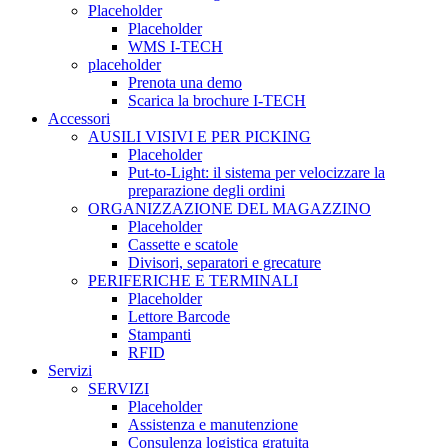
Placeholder
Placeholder
WMS I-TECH
placeholder
Prenota una demo
Scarica la brochure I-TECH
Accessori
AUSILI VISIVI E PER PICKING
Placeholder
Put-to-Light: il sistema per velocizzare la
preparazione degli ordini
ORGANIZZAZIONE DEL MAGAZZINO
Placeholder
Cassette e scatole
Divisori, separatori e grecature
PERIFERICHE E TERMINALI
Placeholder
Lettore Barcode
Stampanti
RFID
Servizi
SERVIZI
Placeholder
Assistenza e manutenzione
Consulenza logistica gratuita