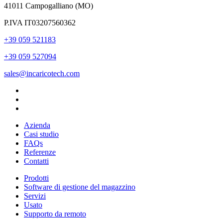
41011 Campogalliano (MO)
P.IVA IT03207560362
+39 059 521183
+39 059 527094
sales@incaricotech.com
Azienda
Casi studio
FAQs
Referenze
Contatti
Prodotti
Software di gestione del magazzino
Servizi
Usato
Supporto da remoto