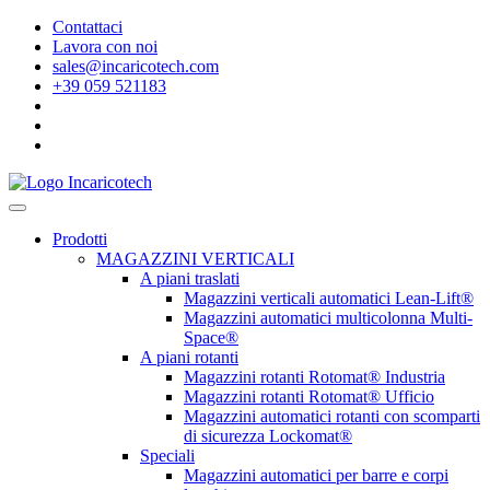
Contattaci
Lavora con noi
sales@incaricotech.com
+39 059 521183
Prodotti
MAGAZZINI VERTICALI
A piani traslati
Magazzini verticali automatici Lean-Lift®
Magazzini automatici multicolonna Multi-
Space®
A piani rotanti
Magazzini rotanti Rotomat® Industria
Magazzini rotanti Rotomat® Ufficio
Magazzini automatici rotanti con scomparti
di sicurezza Lockomat®
Speciali
Magazzini automatici per barre e corpi