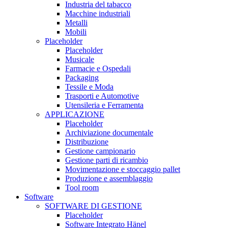
Industria del tabacco
Macchine industriali
Metalli
Mobili
Placeholder
Placeholder
Musicale
Farmacie e Ospedali
Packaging
Tessile e Moda
Trasporti e Automotive
Utensileria e Ferramenta
APPLICAZIONE
Placeholder
Archiviazione documentale
Distribuzione
Gestione campionario
Gestione parti di ricambio
Movimentazione e stoccaggio pallet
Produzione e assemblaggio
Tool room
Software
SOFTWARE DI GESTIONE
Placeholder
Software Integrato Hänel