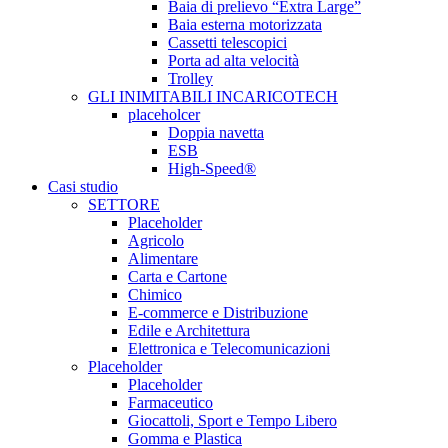
Baia di prelievo “Extra Large”
Baia esterna motorizzata
Cassetti telescopici
Porta ad alta velocità
Trolley
GLI INIMITABILI INCARICOTECH
placeholcer
Doppia navetta
ESB
High-Speed®
Casi studio
SETTORE
Placeholder
Agricolo
Alimentare
Carta e Cartone
Chimico
E-commerce e Distribuzione
Edile e Architettura
Elettronica e Telecomunicazioni
Placeholder
Placeholder
Farmaceutico
Giocattoli, Sport e Tempo Libero
Gomma e Plastica