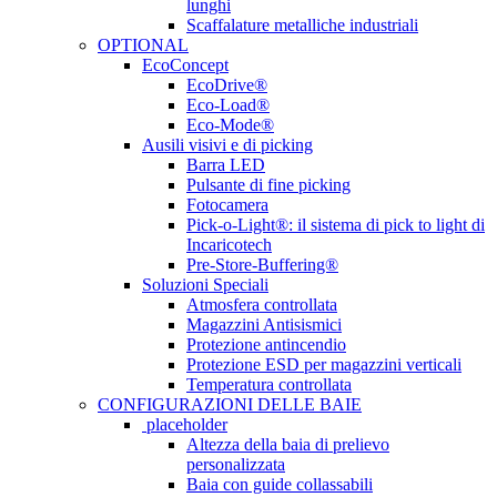
lunghi
Scaffalature metalliche industriali
OPTIONAL
EcoConcept
EcoDrive®
Eco-Load®
Eco-Mode®
Ausili visivi e di picking
Barra LED
Pulsante di fine picking
Fotocamera
Pick-o-Light®: il sistema di pick to light di
Incaricotech
Pre-Store-Buffering®
Soluzioni Speciali
Atmosfera controllata
Magazzini Antisismici
Protezione antincendio
Protezione ESD per magazzini verticali
Temperatura controllata
CONFIGURAZIONI DELLE BAIE
placeholder
Altezza della baia di prelievo
personalizzata
Baia con guide collassabili