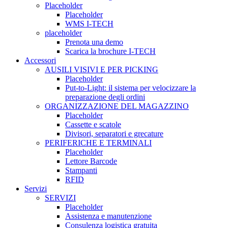
Placeholder
Placeholder
WMS I-TECH
placeholder
Prenota una demo
Scarica la brochure I-TECH
Accessori
AUSILI VISIVI E PER PICKING
Placeholder
Put-to-Light: il sistema per velocizzare la
preparazione degli ordini
ORGANIZZAZIONE DEL MAGAZZINO
Placeholder
Cassette e scatole
Divisori, separatori e grecature
PERIFERICHE E TERMINALI
Placeholder
Lettore Barcode
Stampanti
RFID
Servizi
SERVIZI
Placeholder
Assistenza e manutenzione
Consulenza logistica gratuita