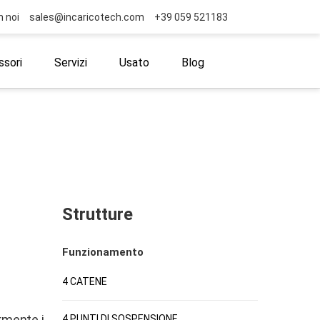
n noi
sales@incaricotech.com
+39 059 521183
sori
Servizi
Usato
Blog
Strutture
Funzionamento
4 CATENE
ormente i
4 PUNTI DI SOSPENSIONE