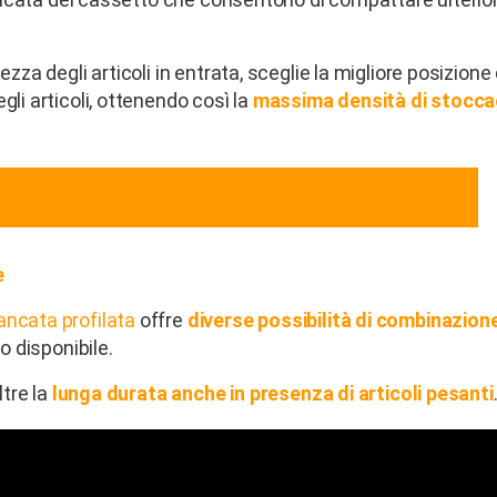
zza degli articoli in entrata, sceglie la migliore posizione 
gli articoli, ottenendo così la
massima densità di stocca
e
iancata profilata
offre
diverse possibilità di combinazion
o disponibile.
ltre la
lunga durata anche in presenza di articoli pesanti