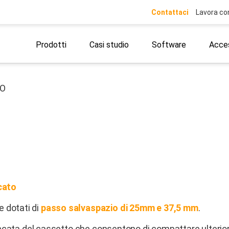
Contattaci
Lavora co
Prodotti
Casi studio
Software
Acces
IO
cato
 dotati di
passo salvaspazio di 25mm e 37,5 mm
.
 fiancata del cassetto che consentono di compattare ulteri