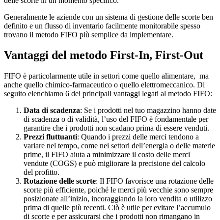
delle scorte in un momento specifico.
Generalmente le aziende con un sistema di gestione delle scorte ben
definito e un flusso di inventario facilmente monitorabile spesso
trovano il metodo FIFO più semplice da implementare.
Vantaggi del metodo First-In, First-Out
FIFO è particolarmente utile in settori come quello alimentare, ma
anche quello chimico-farmaceutico o quello elettromeccanico. Di
seguito elenchiamo 6 dei principali vantaggi legati al metodo FIFO:
Data di scadenza
: Se i prodotti nel tuo magazzino hanno date
di scadenza o di validità, l’uso del FIFO è fondamentale per
garantire che i prodotti non scadano prima di essere venduti.
Prezzi fluttuanti
: Quando i prezzi delle merci tendono a
variare nel tempo, come nei settori dell’energia o delle materie
prime, il FIFO aiuta a minimizzare il costo delle merci
vendute (COGS) e può migliorare la precisione del calcolo
del profitto.
Rotazione delle scorte
: Il FIFO favorisce una rotazione delle
scorte più efficiente, poiché le merci più vecchie sono sempre
posizionate all’inizio, incoraggiando la loro vendita o utilizzo
prima di quelle più recenti. Ciò è utile per evitare l’accumulo
di scorte e per assicurarsi che i prodotti non rimangano in