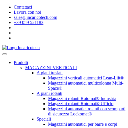
Contattaci
Lavora con noi
sales@incaricotech.com
+39 059 521183
Prodotti
MAGAZZINI VERTICALI
A piani traslati
Magazzini verticali automatici Lean-Lift®
Magazzini automatici multicolonna Multi-
Space®
A piani rotanti
Magazzini rotanti Rotomat® Industria
Magazzini rotanti Rotomat® Ufficio
Magazzini automatici rotanti con scomparti
di sicurezza Lockomat®
Speciali
Magazzini automatici per barre e corpi