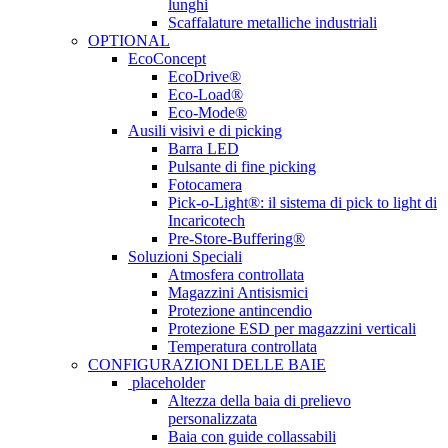
lunghi
Scaffalature metalliche industriali
OPTIONAL
EcoConcept
EcoDrive®
Eco-Load®
Eco-Mode®
Ausili visivi e di picking
Barra LED
Pulsante di fine picking
Fotocamera
Pick-o-Light®: il sistema di pick to light di
Incaricotech
Pre-Store-Buffering®
Soluzioni Speciali
Atmosfera controllata
Magazzini Antisismici
Protezione antincendio
Protezione ESD per magazzini verticali
Temperatura controllata
CONFIGURAZIONI DELLE BAIE
placeholder
Altezza della baia di prelievo
personalizzata
Baia con guide collassabili