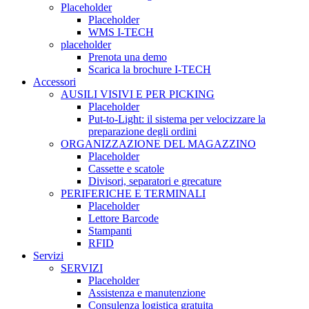
Placeholder
Placeholder
WMS I-TECH
placeholder
Prenota una demo
Scarica la brochure I-TECH
Accessori
AUSILI VISIVI E PER PICKING
Placeholder
Put-to-Light: il sistema per velocizzare la
preparazione degli ordini
ORGANIZZAZIONE DEL MAGAZZINO
Placeholder
Cassette e scatole
Divisori, separatori e grecature
PERIFERICHE E TERMINALI
Placeholder
Lettore Barcode
Stampanti
RFID
Servizi
SERVIZI
Placeholder
Assistenza e manutenzione
Consulenza logistica gratuita