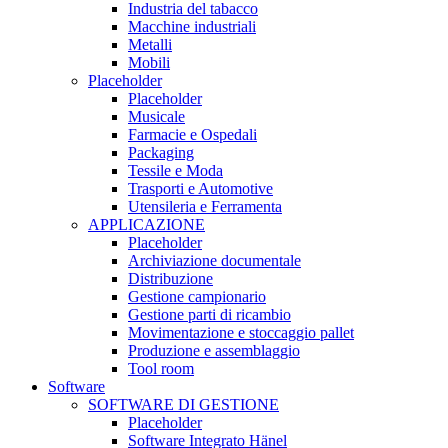
Industria del tabacco
Macchine industriali
Metalli
Mobili
Placeholder
Placeholder
Musicale
Farmacie e Ospedali
Packaging
Tessile e Moda
Trasporti e Automotive
Utensileria e Ferramenta
APPLICAZIONE
Placeholder
Archiviazione documentale
Distribuzione
Gestione campionario
Gestione parti di ricambio
Movimentazione e stoccaggio pallet
Produzione e assemblaggio
Tool room
Software
SOFTWARE DI GESTIONE
Placeholder
Software Integrato Hänel