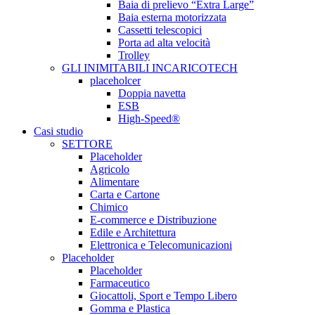
Baia di prelievo “Extra Large”
Baia esterna motorizzata
Cassetti telescopici
Porta ad alta velocità
Trolley
GLI INIMITABILI INCARICOTECH
placeholcer
Doppia navetta
ESB
High-Speed®
Casi studio
SETTORE
Placeholder
Agricolo
Alimentare
Carta e Cartone
Chimico
E-commerce e Distribuzione
Edile e Architettura
Elettronica e Telecomunicazioni
Placeholder
Placeholder
Farmaceutico
Giocattoli, Sport e Tempo Libero
Gomma e Plastica