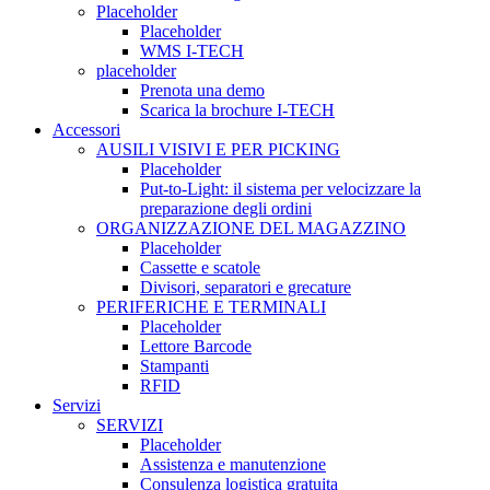
Placeholder
Placeholder
WMS I-TECH
placeholder
Prenota una demo
Scarica la brochure I-TECH
Accessori
AUSILI VISIVI E PER PICKING
Placeholder
Put-to-Light: il sistema per velocizzare la
preparazione degli ordini
ORGANIZZAZIONE DEL MAGAZZINO
Placeholder
Cassette e scatole
Divisori, separatori e grecature
PERIFERICHE E TERMINALI
Placeholder
Lettore Barcode
Stampanti
RFID
Servizi
SERVIZI
Placeholder
Assistenza e manutenzione
Consulenza logistica gratuita