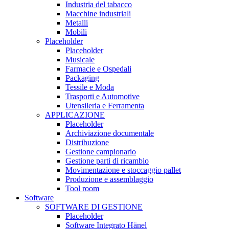
Industria del tabacco
Macchine industriali
Metalli
Mobili
Placeholder
Placeholder
Musicale
Farmacie e Ospedali
Packaging
Tessile e Moda
Trasporti e Automotive
Utensileria e Ferramenta
APPLICAZIONE
Placeholder
Archiviazione documentale
Distribuzione
Gestione campionario
Gestione parti di ricambio
Movimentazione e stoccaggio pallet
Produzione e assemblaggio
Tool room
Software
SOFTWARE DI GESTIONE
Placeholder
Software Integrato Hänel