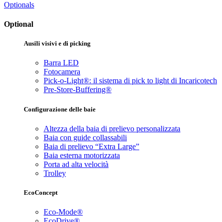
Optionals
Optional
Ausili visivi e di picking
Barra LED
Fotocamera
Pick-o-Light®: il sistema di pick to light di Incaricotech
Pre-Store-Buffering®
Configurazione delle baie
Altezza della baia di prelievo personalizzata
Baia con guide collassabili
Baia di prelievo “Extra Large”
Baia esterna motorizzata
Porta ad alta velocità
Trolley
EcoConcept
Eco-Mode®
EcoDrive®