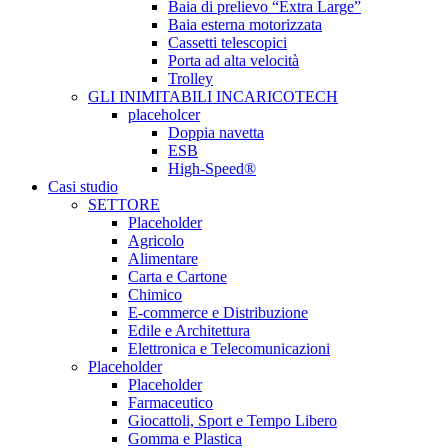
Baia di prelievo “Extra Large”
Baia esterna motorizzata
Cassetti telescopici
Porta ad alta velocità
Trolley
GLI INIMITABILI INCARICOTECH
placeholcer
Doppia navetta
ESB
High-Speed®
Casi studio
SETTORE
Placeholder
Agricolo
Alimentare
Carta e Cartone
Chimico
E-commerce e Distribuzione
Edile e Architettura
Elettronica e Telecomunicazioni
Placeholder
Placeholder
Farmaceutico
Giocattoli, Sport e Tempo Libero
Gomma e Plastica