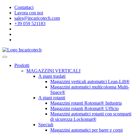
Contattaci
Lavora con noi
sales@incaricotech.com
+39 059 521183
Prodotti
MAGAZZINI VERTICALI
A piani traslati
Magazzini verticali automatici Lean-Lift®
Magazzini automatici multicolonna Multi-
Space®
A piani rotanti
Magazzini rotanti Rotomat® Industria
Magazzini rotanti Rotomat® Ufficio
Magazzini automatici rotanti con scomparti
di sicurezza Lockomat®
Speciali
Magazzini automatici per barre e corpi