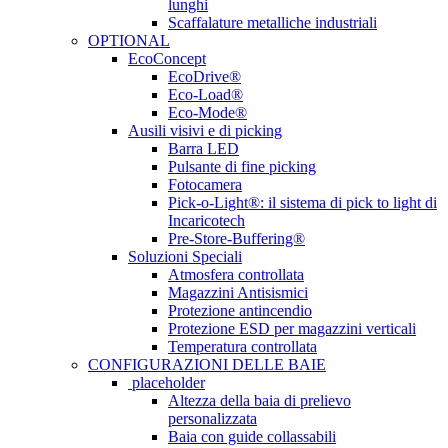
lunghi
Scaffalature metalliche industriali
OPTIONAL
EcoConcept
EcoDrive®
Eco-Load®
Eco-Mode®
Ausili visivi e di picking
Barra LED
Pulsante di fine picking
Fotocamera
Pick-o-Light®: il sistema di pick to light di
Incaricotech
Pre-Store-Buffering®
Soluzioni Speciali
Atmosfera controllata
Magazzini Antisismici
Protezione antincendio
Protezione ESD per magazzini verticali
Temperatura controllata
CONFIGURAZIONI DELLE BAIE
placeholder
Altezza della baia di prelievo
personalizzata
Baia con guide collassabili