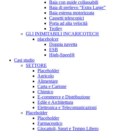
Baia con guide collassabili
Baia di prelievo “Extra Large”
Baia esterna motorizzata
Cassetti telescopici
Porta ad alta velocità
Trolley
GLI INIMITABILI INCARICOTECH
placeholcer
Doppia navetta
ESB
High-Speed®
Casi studio
SETTORE
Placeholder
Agricolo
Alimentare
Carta e Cartone
Chimico
E-commerce e Distribuzione
Edile e Architettura
Elettronica e Telecomunicazioni
Placeholder
Placeholder
Farmaceutico
Giocattoli, Sport e Tempo Libero