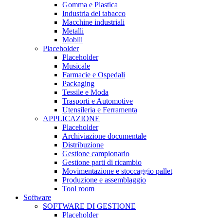
Gomma e Plastica
Industria del tabacco
Macchine industriali
Metalli
Mobili
Placeholder
Placeholder
Musicale
Farmacie e Ospedali
Packaging
Tessile e Moda
Trasporti e Automotive
Utensileria e Ferramenta
APPLICAZIONE
Placeholder
Archiviazione documentale
Distribuzione
Gestione campionario
Gestione parti di ricambio
Movimentazione e stoccaggio pallet
Produzione e assemblaggio
Tool room
Software
SOFTWARE DI GESTIONE
Placeholder