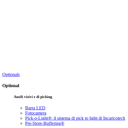
Optionals
Optional
Ausili visivi e di picking
Barra LED
Fotocamera
Pick-o-Light®: il sistema di pick to light di Incaricotech
Pre-Store-Buffering®