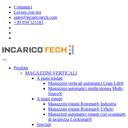
Contattaci
Lavora con noi
sales@incaricotech.com
+39 059 521183
Prodotti
MAGAZZINI VERTICALI
A piani traslati
Magazzini verticali automatici Lean-Lift®
Magazzini automatici multicolonna Multi-
Space®
A piani rotanti
Magazzini rotanti Rotomat® Industria
Magazzini rotanti Rotomat® Ufficio
Magazzini automatici rotanti con scomparti
di sicurezza Lockomat®
Speciali