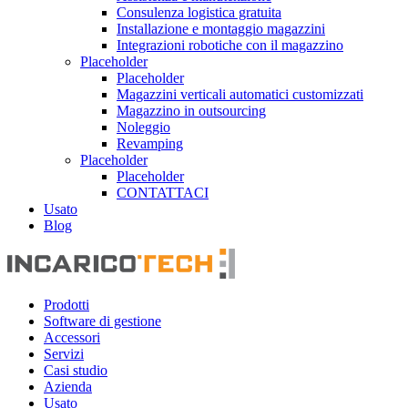
Consulenza logistica gratuita
Installazione e montaggio magazzini
Integrazioni robotiche con il magazzino
Placeholder
Placeholder
Magazzini verticali automatici customizzati
Magazzino in outsourcing
Noleggio
Revamping
Placeholder
Placeholder
CONTATTACI
Usato
Blog
Prodotti
Software di gestione
Accessori
Servizi
Casi studio
Azienda
Usato