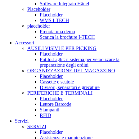
Software Integrato Hänel
Placeholder
Placeholder
WMS I-TECH
placeholder
Prenota una demo
Scarica la brochure I-TECH
Accessori
AUSILI VISIVI E PER PICKING
Placeholder
Put-to-Light: il sistema per velocizzare la
preparazione degli ordini
ORGANIZZAZIONE DEL MAGAZZINO
Placeholder
Cassette e scatole
Divisori, separatori e grecature
PERIFERICHE E TERMINALI
Placeholder
Lettore Barcode
Stampanti
RFID
Servizi
SERVIZI
Placeholder
Assistenza e manutenzione