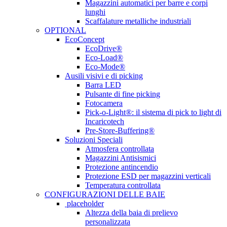
Magazzini automatici per barre e corpi
lunghi
Scaffalature metalliche industriali
OPTIONAL
EcoConcept
EcoDrive®
Eco-Load®
Eco-Mode®
Ausili visivi e di picking
Barra LED
Pulsante di fine picking
Fotocamera
Pick-o-Light®: il sistema di pick to light di
Incaricotech
Pre-Store-Buffering®
Soluzioni Speciali
Atmosfera controllata
Magazzini Antisismici
Protezione antincendio
Protezione ESD per magazzini verticali
Temperatura controllata
CONFIGURAZIONI DELLE BAIE
placeholder
Altezza della baia di prelievo
personalizzata