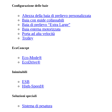
Configurazione delle baie
Altezza della baia di prelievo personalizzata
Baia con guide collassabili
Baia di prelievo “Extra Large”
Baia esterna motorizzata
Porta ad alta velocità
Trolley
EcoConcept
Eco-Mode®
EcoDrive®
Inimitabili
ESB
High-Speed®
Soluzioni speciali
Sistema di pesatura