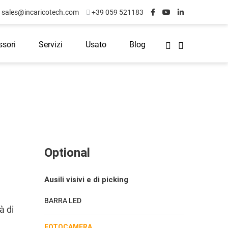
sales@incaricotech.com
+39 059 521183
ssori
Servizi
Usato
Blog
Optional
Ausili visivi e di picking
BARRA LED
à di
FOTOCAMERA