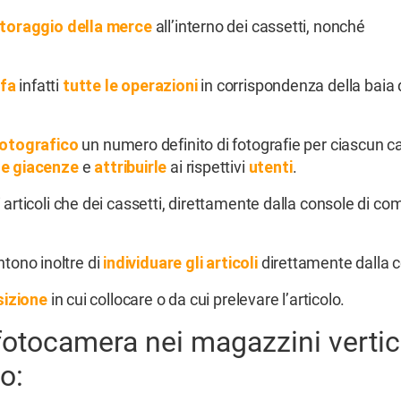
toraggio della merce
all’interno dei cassetti, nonché
fa
infatti
tutte le operazioni
in corrispondenza della baia 
fotografico
un numero definito di fotografie per ciascun c
lle giacenze
e
attribuirle
ai rispettivi
utenti
.
li articoli che dei cassetti, direttamente dalla console di c
tono inoltre di
individuare gli articoli
direttamente dalla c
sizione
in cui collocare o da cui prelevare l’articolo.
fotocamera nei magazzini vertic
o: