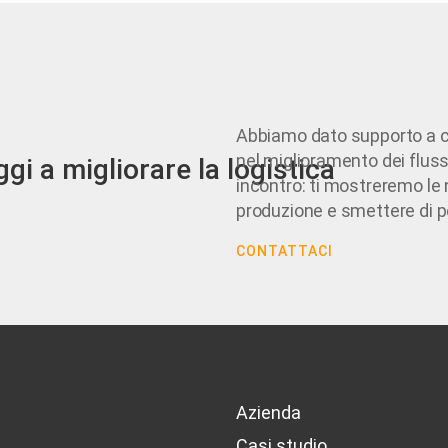
Abbiamo dato supporto a ce
nel miglioramento dei fluss
gi a migliorare la logistica
incontro: ti mostreremo le 
produzione e smettere di 
CONTATTACI
Azienda
Casi studio