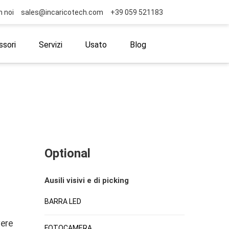
n noi
sales@incaricotech.com
+39 059 521183
sori
Servizi
Usato
Blog
Optional
Ausili visivi e di picking
BARRA LED
vere
FOTOCAMERA