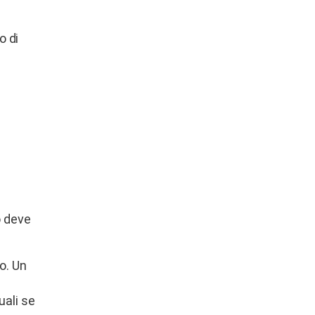
o di
o deve
o. Un
uali se