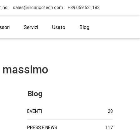
n noi
sales@incaricotech.com
+39 059 521183
sori
Servizi
Usato
Blog
al massimo
Blog
EVENTI
28
PRESS E NEWS
117