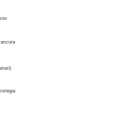
esso
o ancora
inari).
trategia