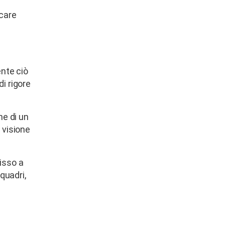
icare
nte ciò
i rigore
ne di un
 visione
isso a
quadri,